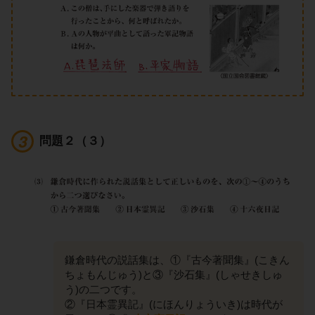
問題２（３）
鎌倉時代の説話集は、①『古今著聞集』(こきん
ちょもんじゅう)と③『沙石集』(しゃせきしゅ
う)の二つです。
②『日本霊異記』(にほんりょういき)は時代が