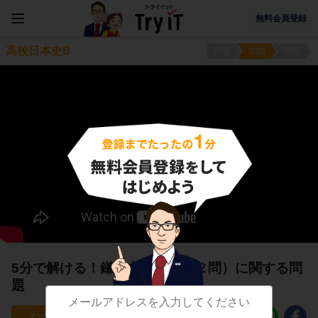
無料会員登録
高校日本史B
問題
問題
問題
5分で解ける！鎌倉文化９（第２問）に関する問
題
11