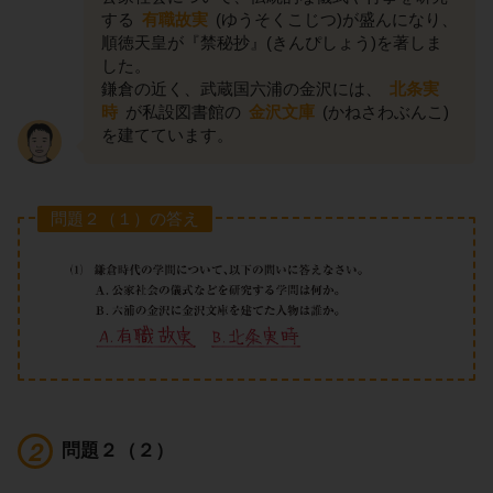
する
有職故実
(ゆうそくこじつ)が盛んになり、
順徳天皇が『禁秘抄』(きんぴしょう)を著しま
した。
鎌倉の近く、武蔵国六浦の金沢には、
北条実
時
が私設図書館の
金沢文庫
(かねさわぶんこ)
を建てています。
問題２（１）の答え
問題２（２）