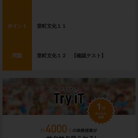
ポイント
室町文化１１
問題
室町文化１２ 【確認テスト】