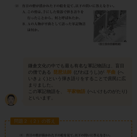
鎌倉文化の中でも最も有名な軍記物語は、盲目
の僧である
琵琶法師
(びわほうし)が
平曲
(へ
いきょく)という弾き語りをすることで庶民に広
まりました。
この軍記物語を、
平家物語
(へいけものがたり)
といいます。
問題２（２）の答え