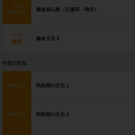
step3
鎌倉新仏教（日蓮宗・時宗）
ポイント
step4
鎌倉文化２
練習
中世の文化
ポイント
院政期の文化１
ポイント
院政期の文化２