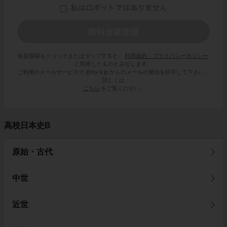
会員登録をクリックまたはタップすると、
利用規約・プライバシーポリシー
に同意したものとみなします。
ご利用のメールサービスで @try-it.jp からのメールの受信を許可して下さい。
詳しくは
こちら
をご覧ください。
高校日本史B
原始・古代
中世
近世