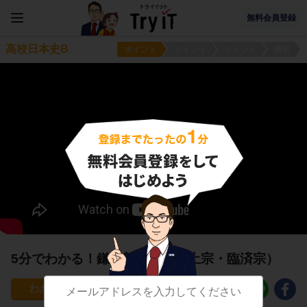
無料会員登録
高校日本史B
ポイント
ポイント
ポイント
練習
5分でわかる！鎌倉新仏教（浄土宗・臨済宗）
52