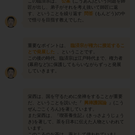
この臨済宗は、
公案
(こうあん)という問題を師
匠が出し、弟子がそれを考え抜いて師匠に返
す、ということを繰り返す
問答
(もんどう)の中
で悟りを目指す教えでした。
重要なポイントは、
臨済宗が権力に接近するこ
とで発展した
、ということです。
この後の時代、臨済宗は江戸時代まで、権力者
(幕府など)に保護してもらいながらずっと発展
していきます。
栄西は、国を守るために坐禅をすることが重要
だ、ということを説いた『
興禅護国論
』(こう
ぜんごこくろん)を著しています。
また栄西は、『喫茶養生記』(きっさようじょう
き)を著して、茶を日本に伝えた人物といわれて
います。
このころのお茶は、薬として使われていまし