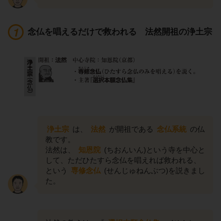
念仏を唱えるだけで救われる 法然開祖の浄土宗
浄土宗
は、
法然
が開祖である
念仏系統
の仏
教です。
法然は、
知恩院
(ちおんいん)という寺を中心と
して、ただひたすら念仏を唱えれば救われる、
という
専修念仏
(せんじゅねんぶつ)を説きまし
た。