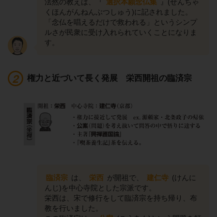
法然の教えは、『
選択本願念仏集
』(せんちゃ
くほんがんねんぶつしゅう)に記されました。
「念仏を唱えるだけで救われる」というシンプ
ルさが民衆に受け入れられていくことになりま
す。
権力と近づいて長く発展 栄西開祖の臨済宗
臨済宗
は、
栄西
が開祖で、
建仁寺
(けんに
んじ)を中心寺院とした宗派です。
栄西は、宋で修行をして臨済宗を持ち帰り、布
教を行いました。