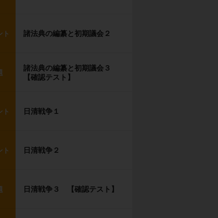
諸法典の編纂と初期議会２
ント
諸法典の編纂と初期議会３
題
【確認テスト】
日清戦争１
ント
日清戦争２
ント
日清戦争３ 【確認テスト】
題