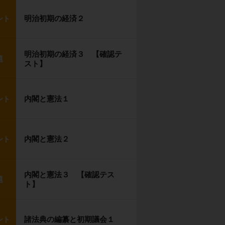
明治初期の経済２
ント
明治初期の経済３ 【確認テ
題
スト】
内閣と憲法１
ント
内閣と憲法２
ント
内閣と憲法３ 【確認テス
題
ト】
諸法典の編纂と初期議会１
ント