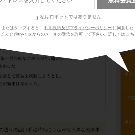
ポイ
問
クまたはタップすると、
利用規約及びプライバシーポリシー
に同意した
スで @try-it.jp からのメールの受信を許可して下さい。詳しくは
こち
ポイ
ポイ
問
ポイ
の辺りの話は明治時代につながる大事な出来事