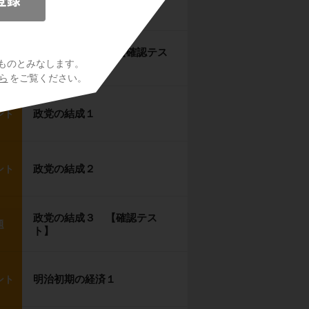
自由民権運動２
ント
自由民権運動３ 【確認テス
題
ものとみなします。
ト】
ら
をご覧ください。
政党の結成１
ント
政党の結成２
ント
政党の結成３ 【確認テス
題
ト】
明治初期の経済１
ント