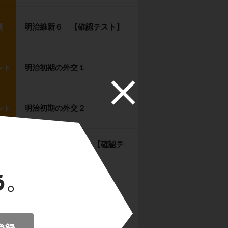
明治維新６ 【確認テスト】
題
明治初期の外交１
ント
明治初期の外交２
ント
明治初期の外交３ 【確認テ
題
スト】
自由民権運動１
ント