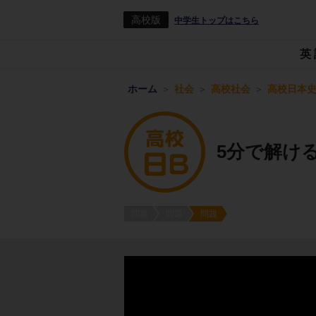
高校版
中学生トップはこちら
英
ホーム
社会
高校社会
高校日本史
5分で解け
問題
問題
問題