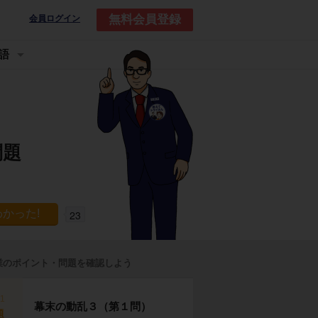
無料会員登録
会員ログイン
語
問題
23
業のポイント・問題を確認しよう
p1
幕末の動乱３（第１問）
題