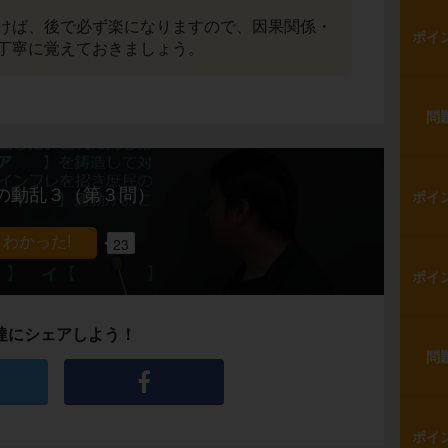
けば、後で必ず楽になりますので、因果関係・
ポイ
丁寧に覚えておきましょう。
問
の動乱３（第３問）
ポイ
23
ポイ
達にシェアしよう！
問
ポイ