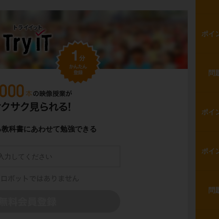
ポイ
問
ポイ
る教科書にあわせて勉強できる
ポイ
問