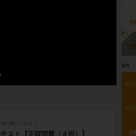
ste
問
勉強中
ste
問
近代
ポイ
ポイ
一緒に解いてみよう
認テスト【正誤問題（４択）】
問