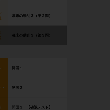
p2
幕末の動乱３（第２問）
題
p3
幕末の動乱３（第３問）
題
開国１
ント
開国２
ント
開国３ 【確認テスト】
題