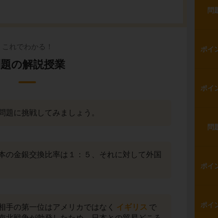
問
これでわかる！
ポイ
問題の解説授業
ポイ
問題に挑戦してみましょう。
問
本の金銀交換比率は１：５、それに対して外国
ポイ
ポイ
相手の第一位はアメリカではなく
イギリス
で
南北戦争が勃発したため、日本との貿易どころ