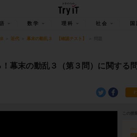
語
数学
理科
社会
国
B
近代
幕末の動乱３ 【確認テスト】
問題
る！幕末の動乱３（第３問）に関する
この授
ste
問