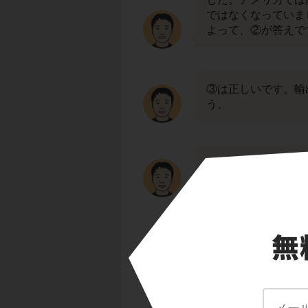
ではなくなっていま
よって、②が答えで
③は正しいです。輸
う。
④は正しいです。五
んでした。
④の五品江戸廻送令
策・法令については
か、しっかりおさえ