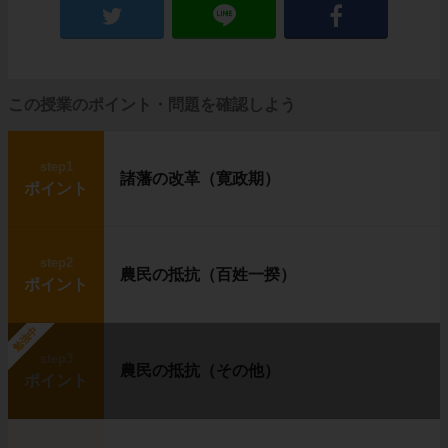
この授業のポイント・問題を確認しよう
step1
諸藩の改革（寛政期）
ポイント
step2
農民の抵抗（百姓一揆）
ポイント
勉強中
step3
農民の抵抗（その他）
ポイント