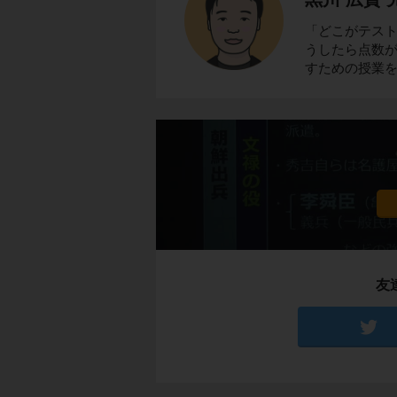
「どこがテス
うしたら点数
すための授業
友