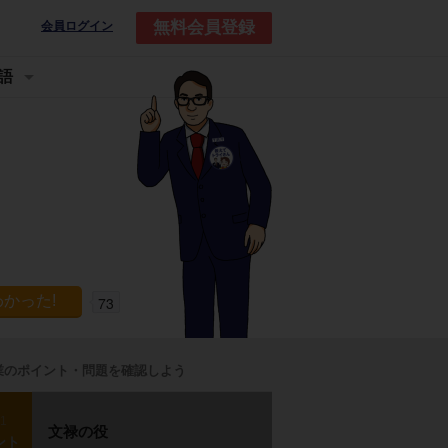
無料会員登録
会員ログイン
語
73
業のポイント・問題を確認しよう
p1
文禄の役
ント