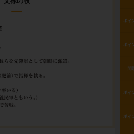
文禄の役
ポイ
ポイ
問
ポイ
ポイ