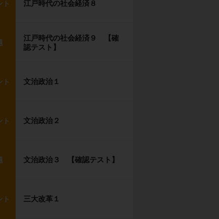
江戸時代の社会経済８
ント
江戸時代の社会経済９ 【確
題
認テスト】
文治政治１
ント
文治政治２
ント
文治政治３ 【確認テスト】
題
三大改革１
ント