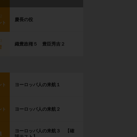
p2
慶長の役
ント
p3
織豊政権５ 豊臣秀吉２
習
ヨーロッパ人の来航１
ント
ヨーロッパ人の来航２
ント
ヨーロッパ人の来航３ 【確
題
認テスト】