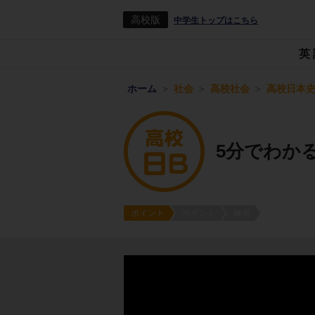
高校版
中学生トップはこちら
英
ホーム
社会
高校社会
高校日本史
5分でわか
ポイント
ポイント
練習