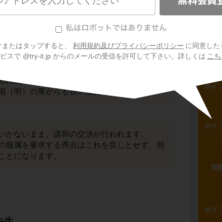
ポイ
問
クまたはタップすると、
利用規約及びプライバシーポリシー
に同意した
派遣されますが、苦戦を強いられます。
スで @try-it.jp からのメールの受信を許可して下さい。詳しくは
こち
の将軍である
李舜臣
（りしゅんしん）と、彼
躍しました。
めに戦いに参加した朝鮮の義兵の士気が高く、
ポイ
国（明）の軍からも強い抵抗を受けました。
ポイ
いかないまま、講和の交渉が行われます。
の服属を要求する秀吉はこれを良しとせず、朝
ことになります。
問
生
ポイ
先生