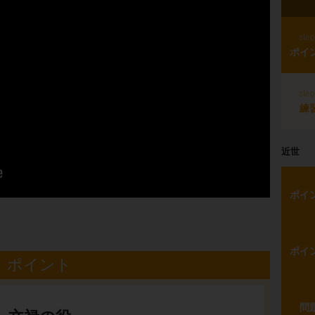
ste
ポイ
ste
練
近世
ポイ
ポイ
ポイント
問