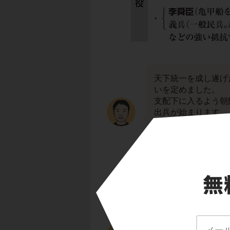
天下統一を成し遂げ
いを定めました。
支配下に入るよう朝
出兵が始まります。
1592年から始まる
き）と呼びます。
文禄は日本の年号で
ん）ということもあ
秀吉は、加藤清正・
た。
総大将である自らは