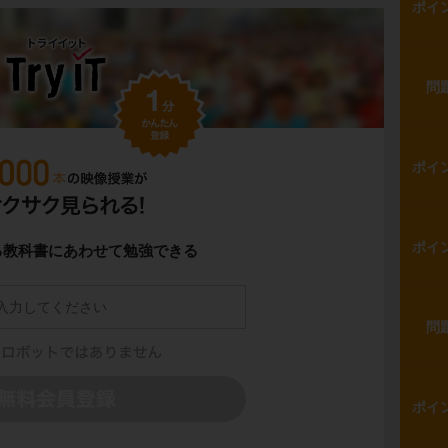
ポイ
問
ポイ
ポイ
る教科書にあわせて勉強できる
問
ポイ