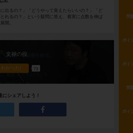
トに出るの？」「どうやって覚えたらいいの？」「ど
がとれるの？」という疑問に答え、着実に点数を伸ば
問
を展開。
ポイ
文禄の役
ポイ
73
問
達にシェアしよう！
ポイ