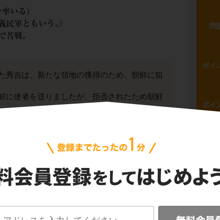
問
ポイ
た秀吉は、新たな領地の獲得のため、朝鮮に狙
鮮に使者を送りましたが、拒否されたため朝鮮
ポイ
問
1回目の朝鮮出兵を
文禄の役
（ぶんろくのえ
すが、朝鮮の暦から壬辰倭乱（じんしんわら
ります。
ポイ
小西行長らを先方軍として朝鮮に派遣しまし
、肥前（今の佐賀県）の名護屋（なごや）で指