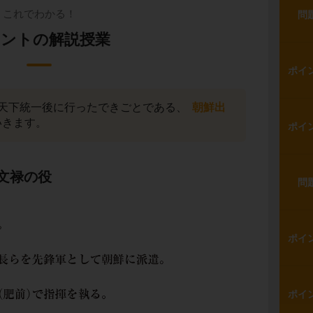
これでわかる！
問
ントの解説授業
ポイ
天下統一後に行ったできごとである、
朝鮮出
いきます。
ポイ
文禄の役
問
ポイ
ポイ