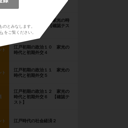
ント
代と初期外交２
江戸初期の政治９ 家光の時
題
代と初期外交３ 【確認テス
ものとみなします。
ト】
ら
をご覧ください。
江戸初期の政治１０ 家光の
ント
時代と初期外交４
江戸初期の政治１１ 家光の
ント
時代と初期外交５
江戸初期の政治１２ 家光の
題
時代と初期外交６ 【確認テ
スト】
江戸時代の社会経済２
ント