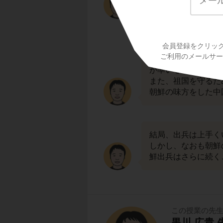
揮をとりました。
会員登録をクリッ
秀吉によって大軍が
ご利用のメールサービ
戦いの中では、朝鮮
が率いる亀甲船が活
また、祖国を守るた
朝鮮の味方をした中
結局、出兵は上手く
しかし、なおも朝鮮
鮮出兵はさらに続く
この授業の先
黒川 広貴 