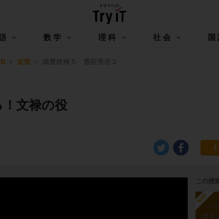
語
数学
理科
社会
国
B
近世
織豊政権５ 豊臣秀吉２
る！文禄の役
この授
勉強中
ste
ポイ