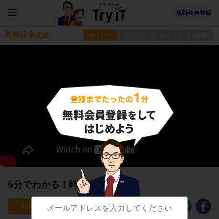
無料会員登録
高校日本史B
ポイント
ポイント
ポイント
練習
5分でわかる！時請制度
89