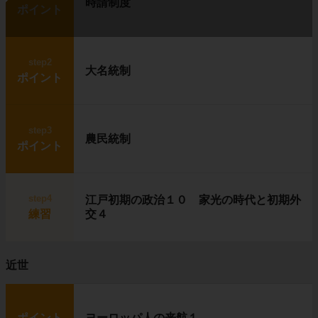
時請制度
ポイント
step2
大名統制
ポイント
step3
農民統制
ポイント
step4
江戸初期の政治１０ 家光の時代と初期外
練習
交４
近世
ポイント
ヨーロッパ人の来航１