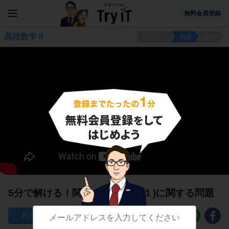
無料会員登録
高校数学Ⅱ
ポイント
例題
練習
5分で解ける！関数の積分公式(１)に関する問題
100