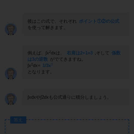
後はこの式で、それぞれ
ポイント①②の公式
を使って解きます。
2
例えば、∫x
dxは、
右肩は2+1=3
,そして
係数
は3の逆数
がでてきますね。
2
3
∫x
dx=
1/3x
となります。
∫xdxや∫2dxも公式通りに積分しましょう。
答え