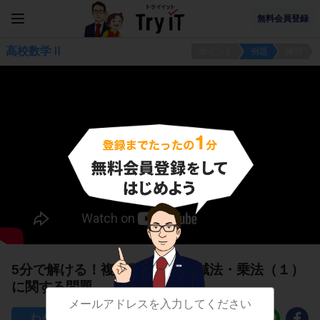
無料会員登録
高校数学Ⅱ
ポイント
例題
練習
5分で解ける！複素数の加法・減法・乗法（１）
に関する問題
41