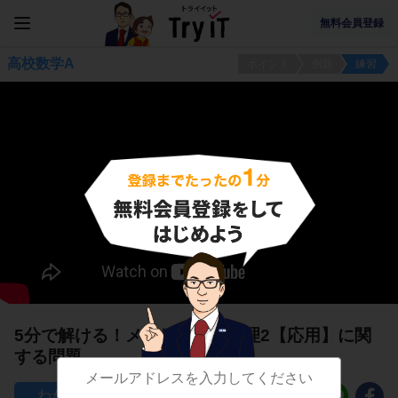
無料会員登録
高校数学A
ポイント
例題
練習
5分で解ける！メネラウスの定理2【応用】に関
する問題
132