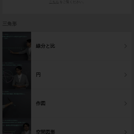
こちら
をご覧ください。
三角形
線分と比
円
作図
空間図形