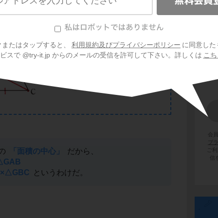
クまたはタップすると、
利用規約及びプライバシーポリシー
に同意した
スで @try-it.jp からのメールの受信を許可して下さい。詳しくは
こち
会
プ
の
「面積の中心」
だから、
ご利
信
△GAB
×△GBC
というわけだ。