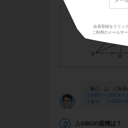
会員登録をクリッ
ご利用のメールサービ
「重心」は、三角形
△GBC＝△GCA＝
つまり、
△ABC＝3
△GBCの面積は？