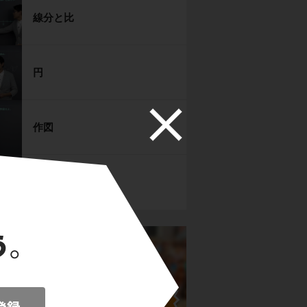
線分と比
円
作図
空間図形