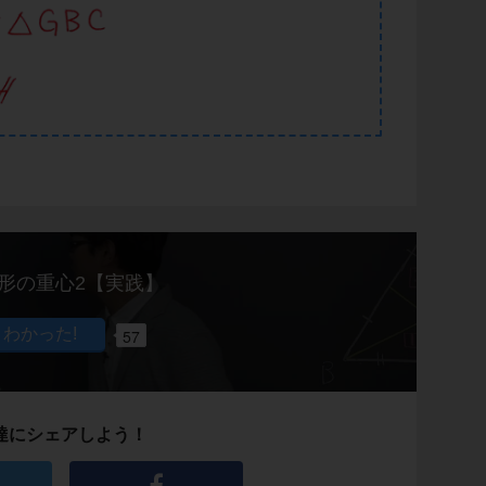
形の重心2【実践】
57
達にシェアしよう！