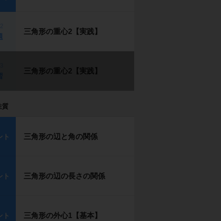
p2
三角形の重心2【実践】
題
p3
三角形の重心2【実践】
習
性質
三角形の辺と角の関係
ント
三角形の辺の長さの関係
ント
三角形の外心1【基本】
ント