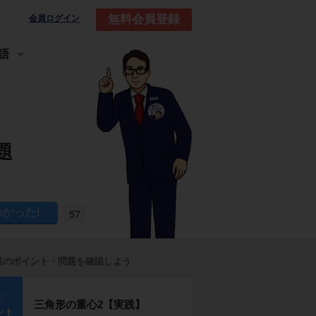
無料会員登録
会員ログイン
語
題
57
業のポイント・問題を確認しよう
p1
三角形の重心2【実践】
ント