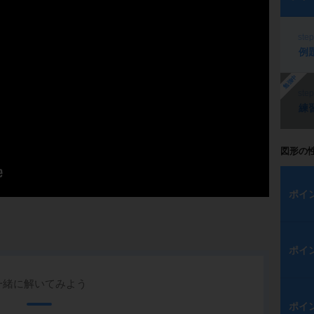
ste
例
勉強中
ste
練
図形の
ポイ
ポイ
一緒に解いてみよう
ポイ