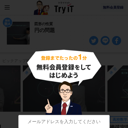
無料会員登録
図形の性質
円の問題
ピックアップ映像授業
練習
練習
高校数学A
高校数学
】
２つの円の外接と内接
接弦定