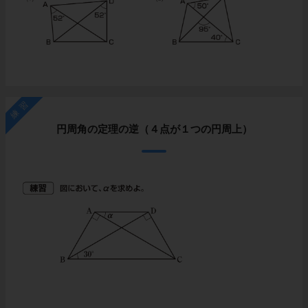
練習
円周角の定理の逆（４点が１つの円周上）