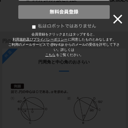
会員登録をクリックまたはタップすると、
利用規約及びプライバシーポリシー
に同意したものとみなします。
円の練習・例題ピックアップ
ご利用のメールサービスで @try-it.jp からのメールの受信を許可して下さ
い。詳しくは
例題
こちら
をご覧ください。
円周角と中心角のおさらい