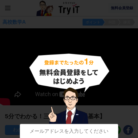
無料会員登録
高校数学A
ポイント
例題
練習
5分でわかる！三角形の内心1【基本】
391