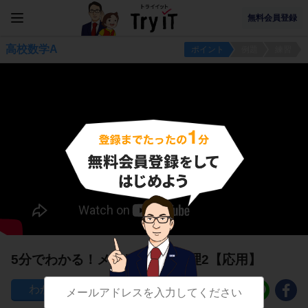
無料会員登録
高校数学A
ポイント
例題
練習
5分でわかる！メネラウスの定理2【応用】
108