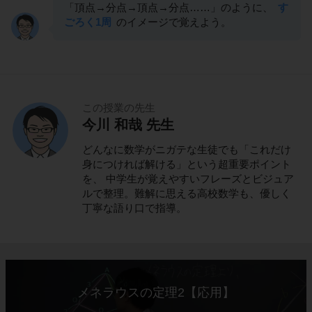
「頂点→分点→頂点→分点……」のように、
す
ごろく1周
のイメージで覚えよう。
この授業の先生
今川 和哉 先生
どんなに数学がニガテな生徒でも「これだけ
身につければ解ける」という超重要ポイント
を、 中学生が覚えやすいフレーズとビジュア
ルで整理。難解に思える高校数学も、優しく
丁寧な語り口で指導。
メネラウスの定理2【応用】