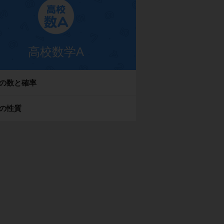
高校数学A
の数と確率
の性質