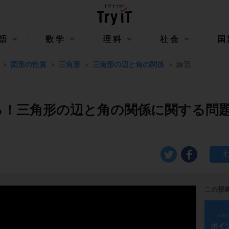
語
数学
理科
社会
国
図形の性質
三角形
三角形の辺と角の関係
練習
る！三角形の辺と角の関係に関する問
この授
ste
ポイ