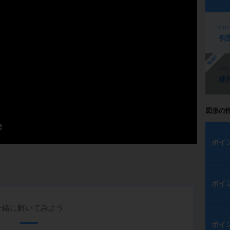
ste
例
勉強中
ste
練
図形の
ポイ
ポイ
一緒に解いてみよう
ポイ