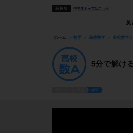
高校版
中学生トップはこちら
英
ホーム
数学
高校数学
高校数学A
5分で解け
ポイント
例題
練習