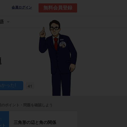
無料会員登録
会員ログイン
語
題
41
業のポイント・問題を確認しよう
p1
三角形の辺と角の関係
ント