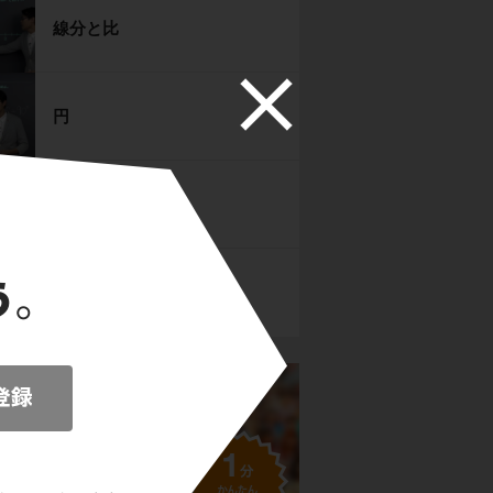
線分と比
円
作図
空間図形