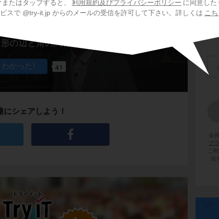
クまたはタップすると、
利用規約及びプライバシーポリシー
に同意した
スで @try-it.jp からのメールの受信を許可して下さい。詳しくは
こち
角形の辺と角の関係
41
達にシェアしよう！
会
プ
ご利
信