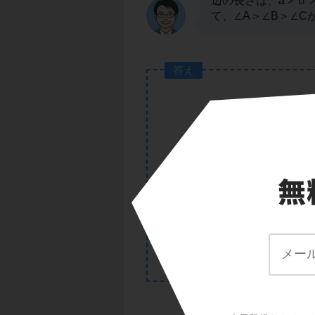
辺の長さは、a＞ｂ
て、∠A＞∠B＞∠C
答え