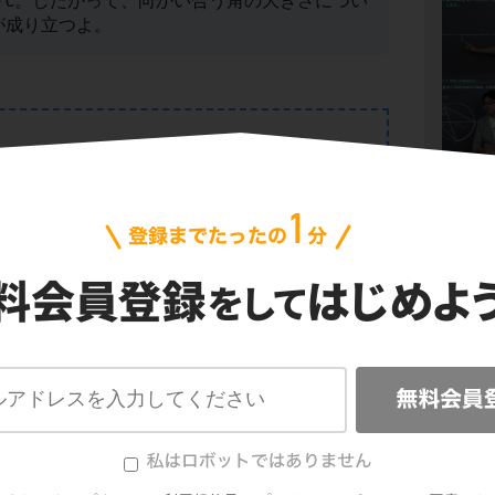
＞c。したがって、向かい合う角の大きさについ
が成り立つよ。