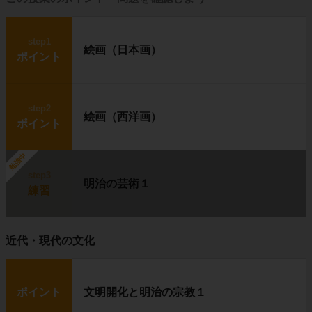
step1
絵画（日本画）
ポイント
step2
絵画（西洋画）
ポイント
勉強中
step3
明治の芸術１
練習
近代・現代の文化
ポイント
文明開化と明治の宗教１