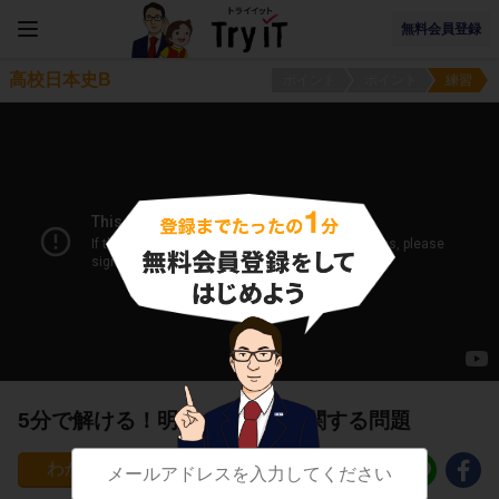
無料会員登録
高校日本史B
ポイント
ポイント
練習
5分で解ける！明治の芸術１に関する問題
11