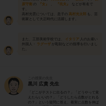
原守衛
の
『女』
、
『坑夫』
などが有名で
す。
高村光雲については、息子の
高村光太郎
も、芸
術家として大正時代に活躍します。
また、工部美術学校では、
イタリア
人のお雇い
外国人・
ラグーザ
が彫刻などの指導を行いまし
た。
この授業の先生
黒川 広貴 先生
「どこがテストに出るの？」「どうやって覚
えたらいいの？」「どうしたら点数がとれる
の？」という疑問に答え、着実に点数を伸ば