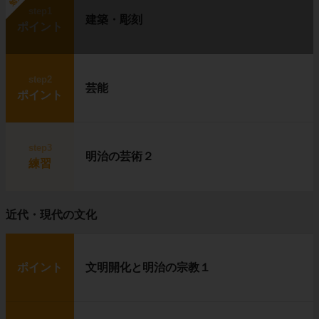
step1
建築・彫刻
ポイント
step2
芸能
ポイント
step3
明治の芸術２
練習
近代・現代の文化
ポイント
文明開化と明治の宗教１