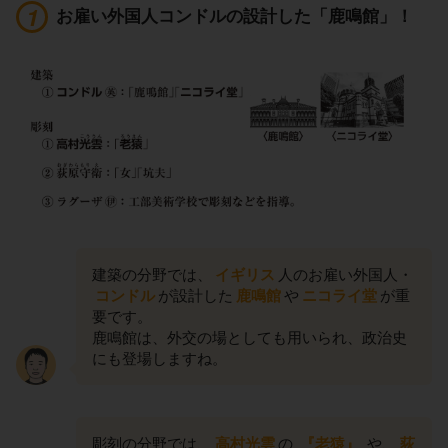
お雇い外国人コンドルの設計した「鹿鳴館」！
建築の分野では、
イギリス
人のお雇い外国人・
コンドル
が設計した
鹿鳴館
や
ニコライ堂
が重
要です。
鹿鳴館は、外交の場としても用いられ、政治史
にも登場しますね。
彫刻の分野では、
高村光雲
の
『老猿』
や、
荻