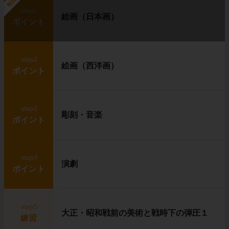
勉強中
step1
絵画（日本画）
ポイント
step2
絵画（西洋画）
ポイント
step3
彫刻・音楽
ポイント
step4
演劇
ポイント
step5
大正・昭和戦前の美術と戦時下の弾圧１
練習