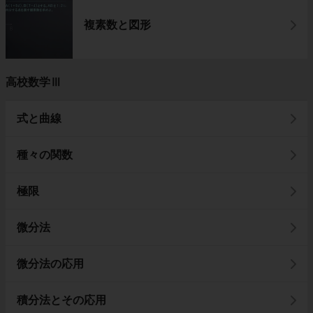
複素数と図形
高校数学Ⅲ
式と曲線
種々の関数
極限
微分法
微分法の応用
積分法とその応用