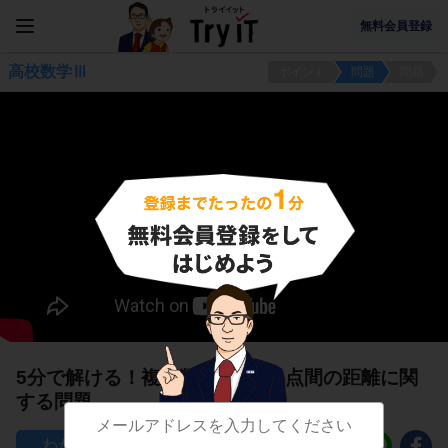
無料会員登録
高校数学Ⅲ
ポイント
問題
問題
5分で解ける！複素数平面上の2点間の距離に関
する問題
42