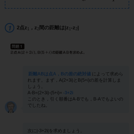
2点z
，z
間の距離は|z
-z
|
1
2
1
2
距離ABは点A，Bの差の絶対値
によって求めら
れます。まず，A(2+3i)とB(5+i)の差を計算しま
しょう。
A-B=(2+3i)-(5+i)=
-3+2i
このとき，引く順番はA-Bでも，B-Aでもよいの
でしたね。
次に|-3+2i|を求めましょう。