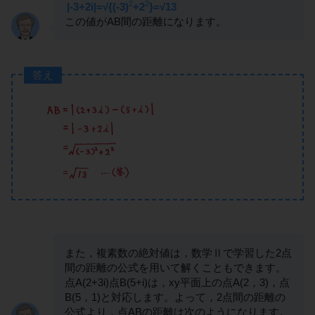
2
2
|-3+2i|=√{(-3)
+2
}=√13
この値がAB間の距離になります。
答え
また，複素数の絶対値は，数学Ⅱで学習した2点
間の距離の公式を用いて解くこともできます。
点A(2+3i)点B(5+i)は，xy平面上の点A(2，3)，点
B(5，1)と対応します。よって，2点間の距離の
公式より，点ABの距離は次のようになります。