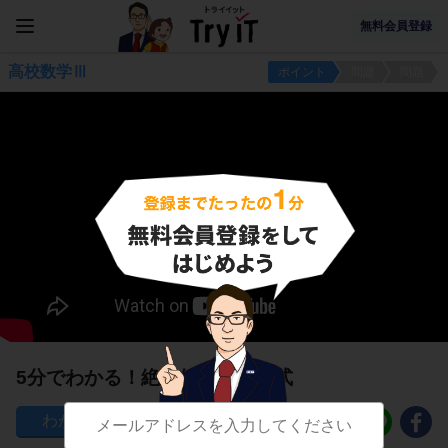
無料会員登録
高校数学Ⅲ
ポイント
問題
問題
5分でわかる！絶対値の計算公式
84