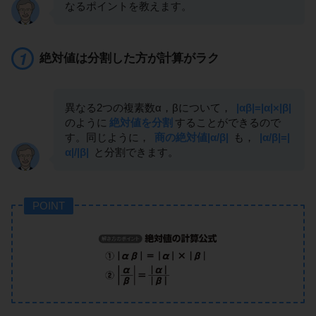
なるポイントを教えます。
絶対値は分割した方が計算がラク
異なる2つの複素数α，βについて，
|αβ|=|α|×|β|
のように
絶対値を分割
することができるので
す。同じように，
商の絶対値|α/β|
も，
|α/β|=|
α|/|β|
と分割できます。
POINT