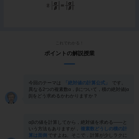
これでわかる！
ポイントの解説授業
今回のテーマは
「絶対値の計算公式」
です。
異なる2つの複素数α，βについて，積の絶対値|α
β|をどう求めるかわかりますか？
αβの値を計算してから，絶対値を求める――と
いう方法もありますが，
複素数どうしの積の計
算は面倒
ですよね。そこで，計算が少しラクに