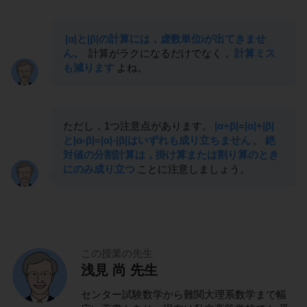
|α|と|β|の計算には，虚数単位iが出てきませ
ん。
計算がラクになるだけでなく，
計算ミス
も減ります
よね。
ただし，1つ注意点があります。
|α+β|=|α|+|β|
と|α-β|=|α|-|β|はいずれも成り立ちません
。
絶
対値の分割計算は，掛け算または割り算のとき
にのみ成り立つ
ことに注意しましょう。
この授業の先生
浅見 尚 先生
センター試験数学から難関大理系数学まで幅