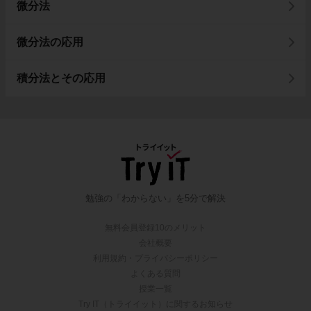
微分法
微分法の応用
積分法とその応用
勉強の「わからない」を5分で解決
無料会員登録10のメリット
会社概要
利用規約・プライバシーポリシー
よくある質問
授業一覧
Try IT（トライイット）に関するお知らせ