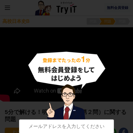
無料会員登録
高校日本史B
問題
問題
問題
5分で解ける！明治の思想３（第２問）に関する
問題
9