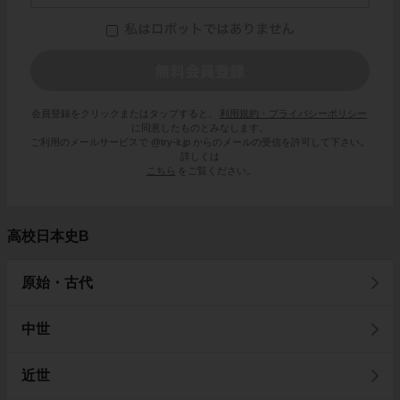
会員登録をクリックまたはタップすると、
利用規約・プライバシーポリシー
に同意したものとみなします。
ご利用のメールサービスで @try-it.jp からのメールの受信を許可して下さい。
詳しくは
こちら
をご覧ください。
高校日本史B
原始・古代
中世
近世