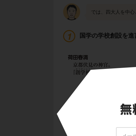
では、四大人を中心
国学の学校創設を進
四大人の最初の１人
荷田春満は京都の神
を
徳川吉宗
に進言