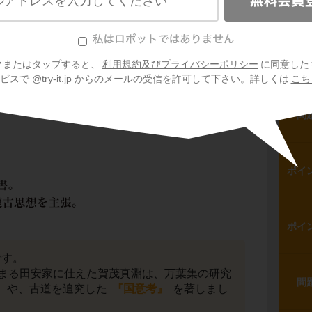
ポイ
で、江戸時代の中頃の将軍ですね。
代の前半に儒学が発展したのに対し、
国学の研
以降に進んでいく
というイメージを持っておく
ポイ
クまたはタップすると、
利用規約及びプライバシーポリシー
に同意した
スで @try-it.jp からのメールの受信を許可して下さい。詳しくは
こち
賀茂真淵」
問
ポイ
ポイ
です。
まる田安家に仕えた賀茂真淵は、万葉集の研究
問
』
や、古道を追究した
『国意考』
を著しまし