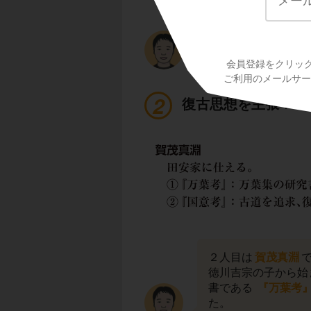
徳川吉宗は８代将軍
この事から、江戸時
究は江戸時代の中盤
とよいでしょう。
会員登録をクリッ
ご利用のメールサービ
復古思想を主張！「
２人目は
賀茂真淵
徳川吉宗の子から始
書である
『万葉考
た。