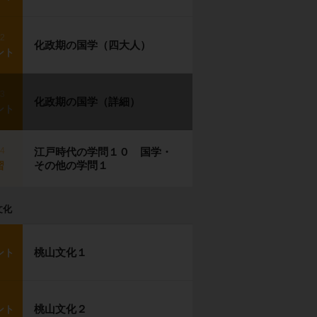
p2
化政期の国学（四大人）
ント
p3
化政期の国学（詳細）
ント
p4
江戸時代の学問１０ 国学・
その他の学問１
習
文化
桃山文化１
ント
桃山文化２
ント