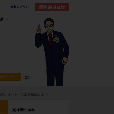
無料会員登録
会員ログイン
語
24
業のポイント・問題を確認しよう
p1
元禄期の国学
ント