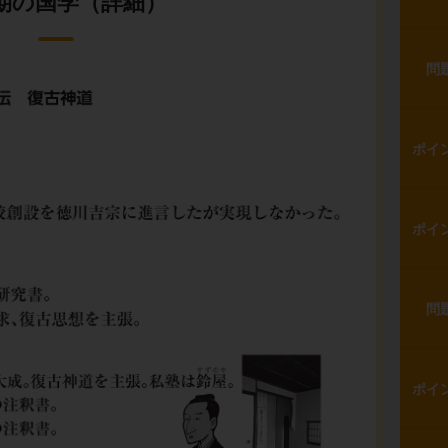
期の国学（詳細）
問
ポイ
ポイ
問
ポイ