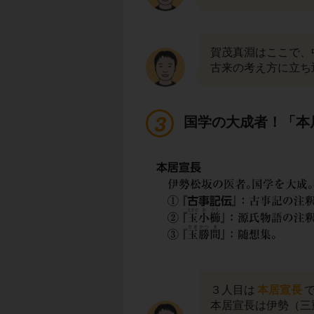
賀茂真淵はここで、
古来の考え方に立ち
国学の大成者！「本
３人目は
本居宣長
本居宣長は伊勢（三