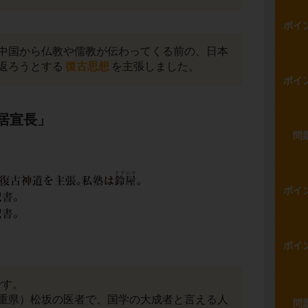
ポイ
中国から仏教や儒教が伝わってくる前の、日本
返ろうとする
復古思想
を主張しました。
ポイ
居宣長」
問
ポイ
ポイ
です。
重県）松坂の医者で、国学の大成者と言える人
問