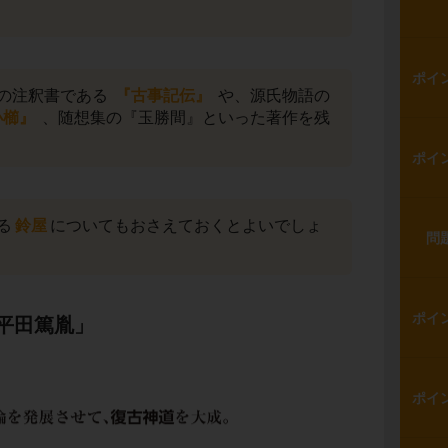
ポイ
の注釈書である
『古事記伝』
や、源氏物語の
小櫛』
、随想集の『玉勝間』といった著作を残
ポイ
る
鈴屋
についてもおさえておくとよいでしょ
問
ポイ
平田篤胤」
ポイ