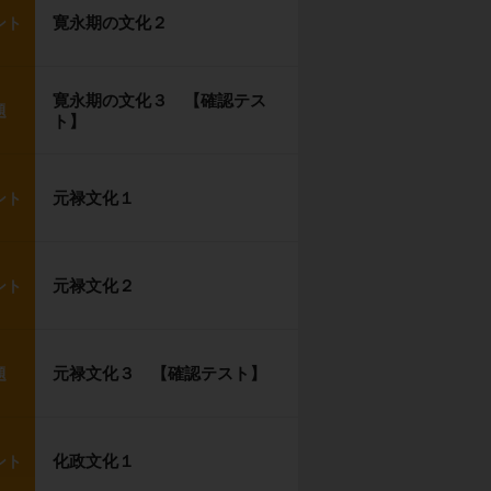
寛永期の文化２
ント
寛永期の文化３ 【確認テス
題
ト】
元禄文化１
ント
元禄文化２
ント
元禄文化３ 【確認テスト】
題
化政文化１
ント