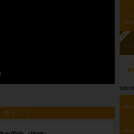
ste
ポイ
勉強中
ste
ポイ
ste
練
近世の
ポイ
ポイント
ポイ