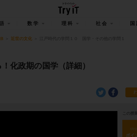
語
数学
理科
社会
国
B
近世の文化
江戸時代の学問１０ 国学・その他の学問１
る！化政期の国学（詳細）
この授
ste
ポイ