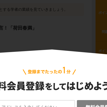
とする学者の業績を見ていきましょう。
ポイ
言！「荷田春満」
問
ポイ
ポイ
は
荷田春満
（かだのあずままろ）です。
官で、
『創学校啓』
を著して国学の学校創設
しましたが、これは実現しませんでした。
問