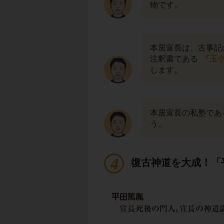
物です。
本居宣長は、古事記
注釈書である
『玉
します。
本居宣長の私塾であ
う。
復古神道を大成！「