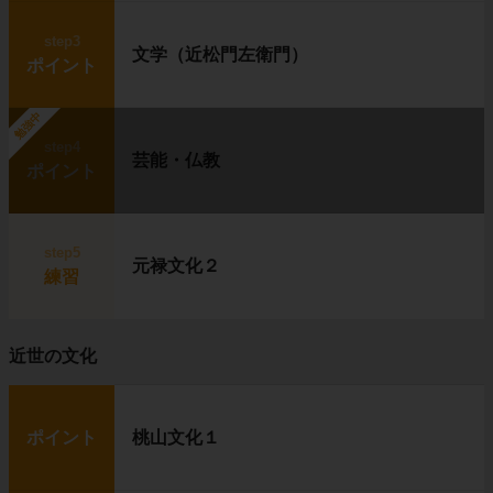
step3
文学（近松門左衛門）
ポイント
勉強中
step4
芸能・仏教
ポイント
step5
元禄文化２
練習
近世の文化
ポイント
桃山文化１