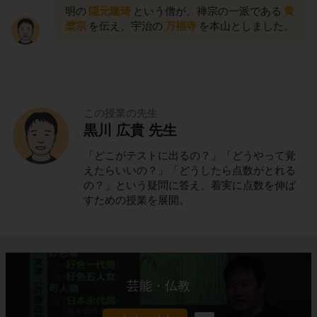
明の
隠元隆琦
という僧が、禅宗の一派である
黄
檗宗
を伝え、宇治の
万福寺
を本山としました。
この授業の先生
黒川 広貴 先生
「どこがテストに出るの？」「どうやって覚
えたらいいの？」「どうしたら点数がとれる
の？」という疑問に答え、着実に点数を伸ば
すための授業を展開。
芸能・仏教