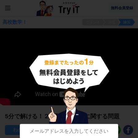
無料会員登録
高校数学Ⅰ
ポイント
例題
練習
5分で解ける！２次関数とは？に関する問題
700