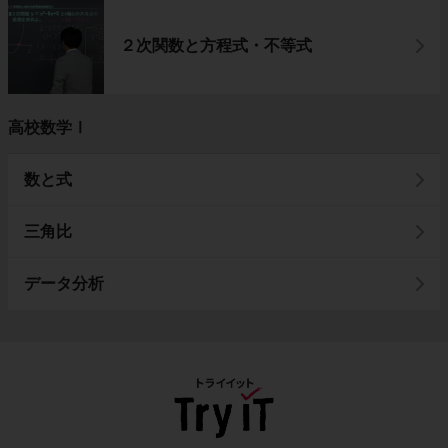
２次関数と方程式・不等式
高校数学Ⅰ
数と式
三角比
データ分析