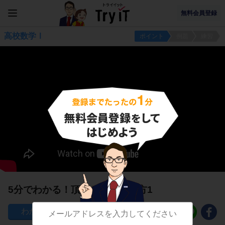
無料会員登録
高校数学Ⅰ
ポイント
例題
練習
5分でわかる！頂点と軸の求め方1
339