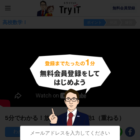
無料会員登録
高校数学Ⅰ
ポイント
例題
練習
5分でわかる！放物線の平行移動1（重ねる）
176