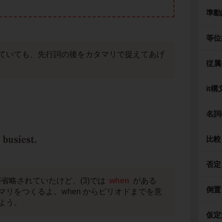
準動
等位
ていても、先行詞の後をカタマリで捉えてあげ
従属
it構
名詞
比較
否定
詞が省略されていたけど、(3)では
when
がある
倒置
マリをつくるよ。when からピリオドまでを意
よう。
仮定