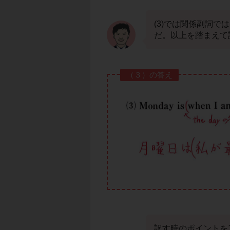
(3)では関係副詞で
だ。以上を踏まえて
（３）の答え
訳す時のポイントを1つ