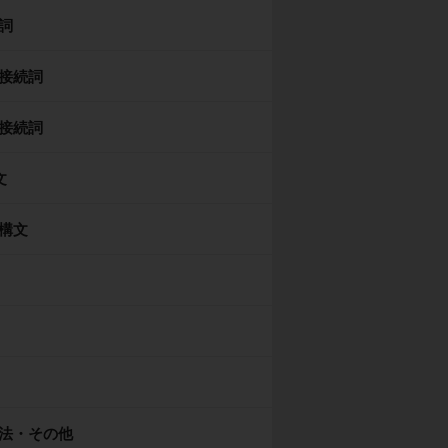
詞
接続詞
接続詞
文
構文
法・その他