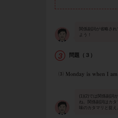
関係副詞が省略され
よう！
問題（３）
(1)(2)では関係副
ね。関係副詞はカタ
味のカタマリと捉え