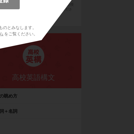
用のメールサービスで @try-it.jp からのメールの受
を許可して下さい。詳しくは
こちら
をご覧くださ
い。
ものとみなします。
ら
をご覧ください。
高校英語構文
の眺め方
詞＋名詞