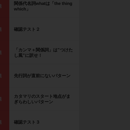
関係代名詞whatは「the thing
題
which」
確認テスト２
題
「カンマ＋関係詞」は”つけた
題
し風”に訳せ！
先行詞が直前にないパターン
題
カタマリのスタート地点がま
題
ぎらわしいパターン
確認テスト３
題