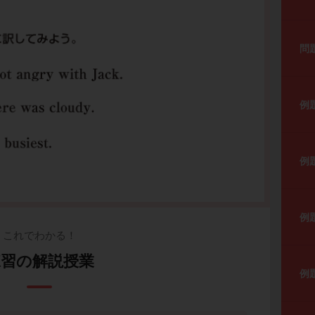
問
例
例
例
これでわかる！
練習の解説授業
例