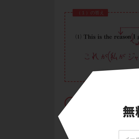
（１）の答え
問題（２）