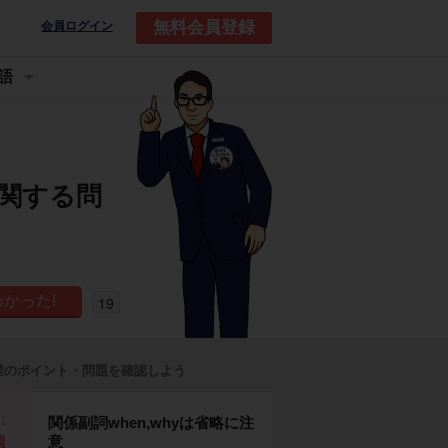
無料会員登録
会員ログイン
語
に関する問
19
業のポイント・問題を確認しよう
p1
関係副詞when,whyは省略に注
意
題