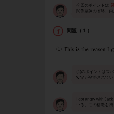
今回のポイントは
関
関係副詞の省略、両
問題（１）
(1)のポイントはズ
why が省略されて
I got angry wit
いる。この構造を踏