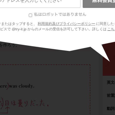
ご利
信
バリ
関係副詞 when の省略。
The day の後に
ているよ。
クまたはタップすると、
利用規約及びプライバシーポリシー
に同意した
スで @try-it.jp からのメールの受信を許可して下さい。詳しくは
こち
re がカタマリで、先行詞 The day にかかっている。こ
を作ろう。
英文
前置
動詞