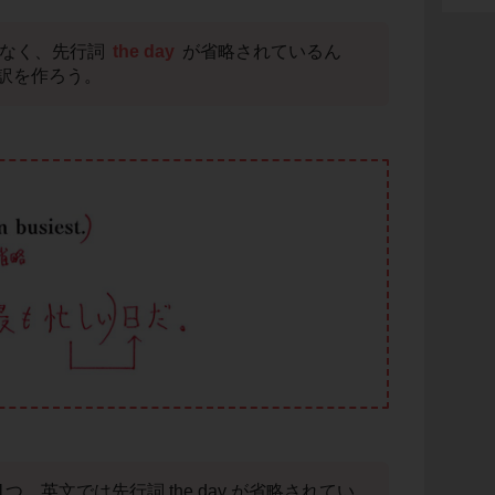
はなく、先行詞
the day
が省略されているん
訳を作ろう。
。英文では先行詞 the day が省略されてい