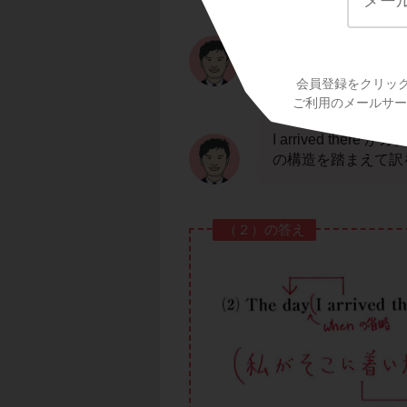
(2)のポイントはズ
when が省略され
会員登録をクリッ
ご利用のメールサービ
I arrived the
の構造を踏まえて訳
（２）の答え