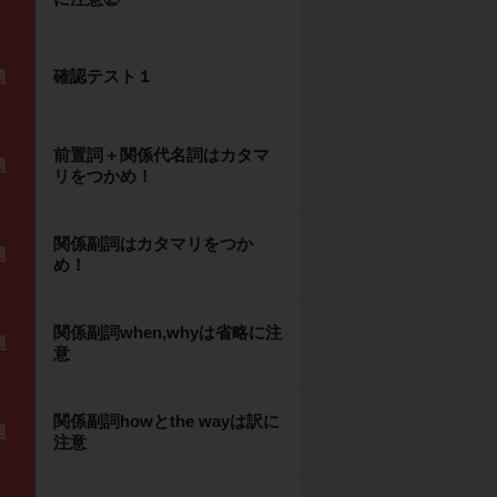
確認テスト１
題
前置詞＋関係代名詞はカタマ
題
リをつかめ！
関係副詞はカタマリをつか
題
め！
関係副詞when,whyは省略に注
題
意
関係副詞howとthe wayは訳に
題
注意