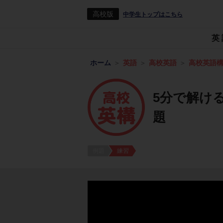
高校版
中学生トップはこちら
英
ホーム
英語
高校英語
高校英語
5分で解ける
題
例題
練習