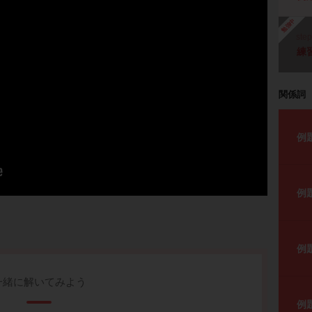
勉強中
ste
練
関係詞
例
例
例
一緒に解いてみよう
例