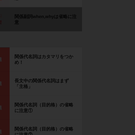
p2
関係副詞when,whyは省略に注
意
習
関係代名詞はカタマリをつか
題
め！
長文中の関係代名詞はまず
題
「主格」
関係代名詞（目的格）の省略
題
に注意①
関係代名詞（目的格）の省略
題
に注意②