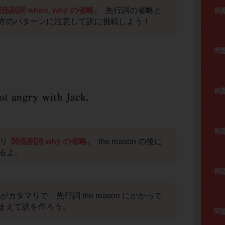
係副詞 when, why の省略。
先行詞の省略と
例
方のパターンに注意して訳に挑戦しよう！
問
例
例
バリ
関係副詞 why の省略。
the reason の後に
いるよ。
例
h Jack がカタマリで、先行詞 the reason にかかって
まえて訳を作ろう。
問