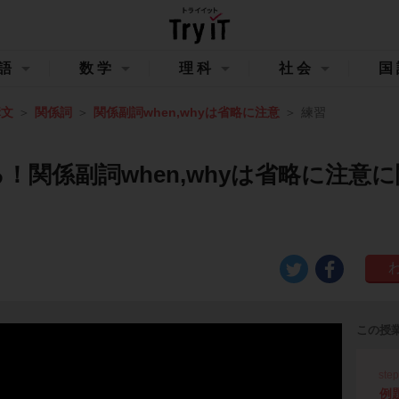
語
数学
理科
社会
国
構文
関係詞
関係副詞when,whyは省略に注意
練習
！関係副詞when,whyは省略に注意
この授
ste
例