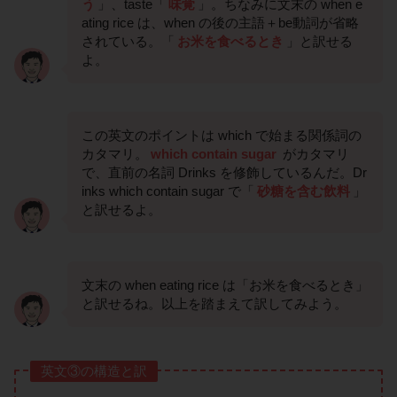
う
」、taste「
味覚
」。ちなみに文末の when e
ating rice は、when の後の主語＋be動詞が省略
されている。「
お米を食べるとき
」と訳せる
よ。
この英文のポイントは which で始まる関係詞の
カタマリ。
which contain sugar
がカタマリ
で、直前の名詞 Drinks を修飾しているんだ。Dr
inks which contain sugar で「
砂糖を含む飲料
」
と訳せるよ。
文末の when eating rice は「お米を食べるとき」
と訳せるね。以上を踏まえて訳してみよう。
英文③の構造と訳