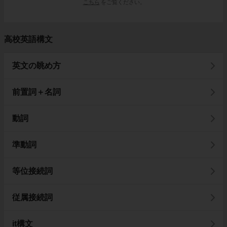
こちら
をご覧ください。
高校英語構文
英文の眺め方
前置詞＋名詞
動詞
準動詞
等位接続詞
従属接続詞
it構文