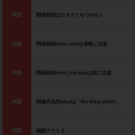
例題
関係副詞はカタマリをつかめ！
例題
関係副詞when,whyは省略に注意
例題
関係副詞howとthe wayは訳に注意
例題
関係代名詞whatは「the thing which」
問題
確認テスト２