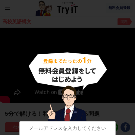
無料会員登録
高校英語構文
問題
5分で解ける！和訳問題に関する問題
28