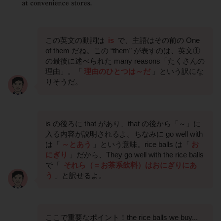
この英文の動詞は
is
で、主語はその前の One
of them だね。この “them” が表すのは、英文①
の最後に述べられた many reasons「たくさんの
理由」。「
理由のひとつは～だ
」という訳にな
りそうだ。
is の後ろに that があり、that の後から「～」に
入る内容が説明されるよ。ちなみに go well with
は「
～とあう
」という意味。rice balls は「
お
にぎり
」だから、They go well with the rice balls
で「
それら（＝お茶系飲料）はおにぎりにあ
う
」と訳せるよ。
ここで重要なポイント！the rice balls we buy...