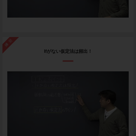
練習
Ifがない仮定法は頻出！