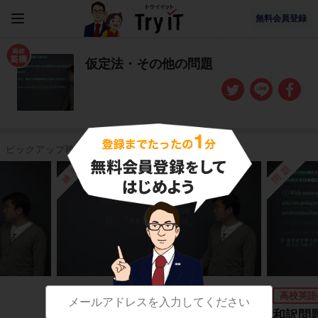
無料会員登録
仮定法・その他の問題
ピックアップ映像授業
練習
問題
高校英語構文
高校英語
「with A + B 」の訳し方
和訳問