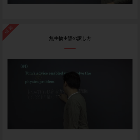
例題
無生物主語の訳し方