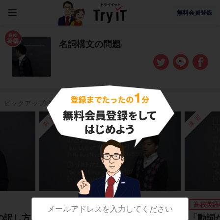
無料会員登録
名詞構文の問題
ピックアップ映像授業
例題
練習
高校英語構文
高校英語
の訳し方
「動詞からできた名詞＋of ～」
「動詞か