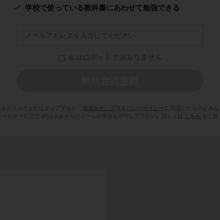
学校で使っている教科書にあわせて勉強できる
録をクリックまたはタップすると、
利用規約・プライバシーポリシー
に同意したものとみな
ールサービスで @try-it.jp からのメールの受信を許可して下さい。詳しくは
こちら
をご覧