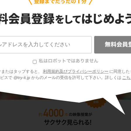
従属接続詞の問題をもっと見る
クまたはタップすると、
利用規約及びプライバシーポリシー
に同意した
スで @try-it.jp からのメールの受信を許可して下さい。詳しくは
こち