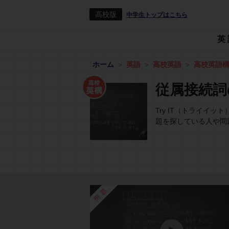
高校版
中学生トップはこちら
英
ホーム
英語
高校英語
高校英語
従属接続詞
Try IT（トライ
題を探している人や問
例題