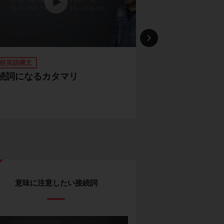
校英語構文
高校英語構文
続詞になるカタマリ
「so 形容詞」と
（so～that構文
意味に注意したい接続詞