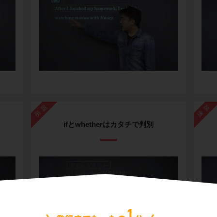
例題
練習
ifとwhetherはカタチで判別