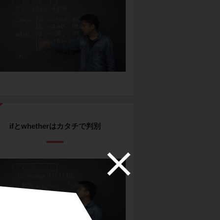
ifとwhetherはカタチで判別