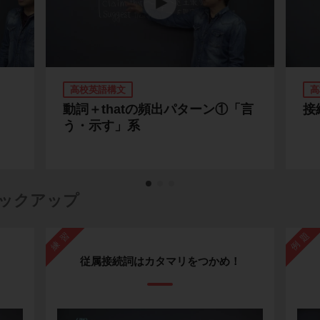
高校英語構文
高
動詞＋thatの頻出パターン①「言
接
う・示す」系
ックアップ
練習
例題
！
従属接続詞はカタマリをつかめ！