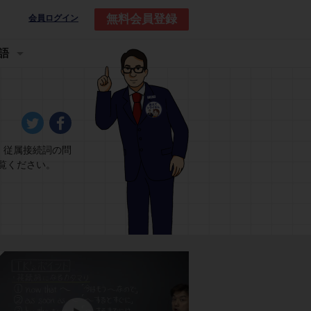
無料会員登録
会員ログイン
語
。従属接続詞の問
覧ください。
練習