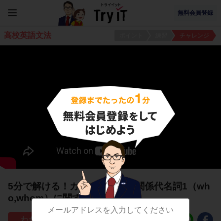
無料会員登録
高校英語文法
ポイント
練習
チャレンジ
5分で解ける！カンマのついた関係代名詞1（wh
o,whom）に関する問題
21