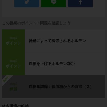
この授業のポイント・問題を確認しよう
step1
神経によって調節されるホルモン
ポイント
step2
血糖を上げるホルモン③④
ポイント
勉強中
step3
血糖量調節：低血糖からの調節（２）
練習
体内環境の維持