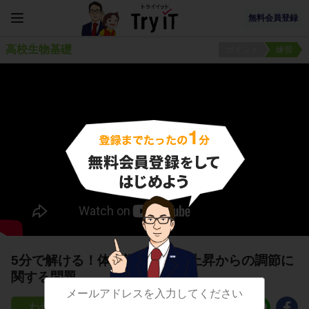
無料会員登録
高校生物基礎
ポイント
練習
5分で解ける！体温調節：体温上昇からの調節に
関する問題
15