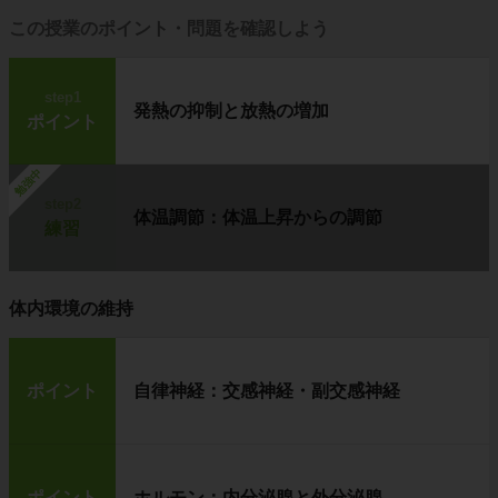
この授業のポイント・問題を確認しよう
step1
発熱の抑制と放熱の増加
ポイント
勉強中
step2
体温調節：体温上昇からの調節
練習
体内環境の維持
ポイント
自律神経：交感神経・副交感神経
ポイント
ホルモン：内分泌腺と外分泌腺