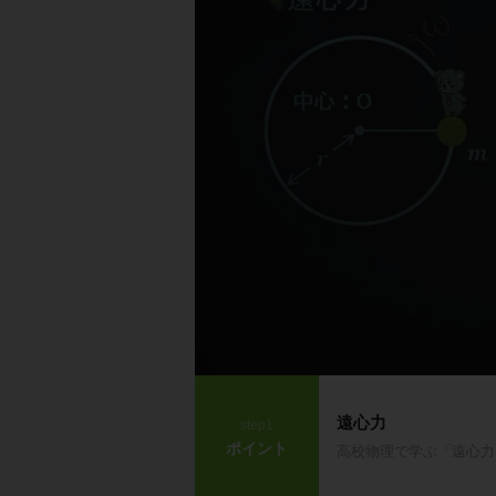
遠心力
step1
ポイント
高校物理で学ぶ「遠心力