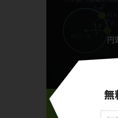
円
等速円運動の加速度
step1
高校物理で学ぶ「円運動
ポイント
度）を学習しよう！