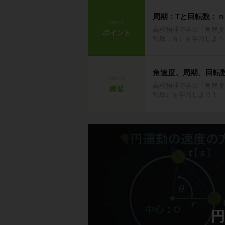
周期：Tと回転数：ｎ
step2
高校物理で学ぶ「角速度
ポイント
転数：ｎ）を学習しよう
角速度、周期、回転
step3
高校物理で学ぶ「角速度
練習
転数）を学習しよう！
円