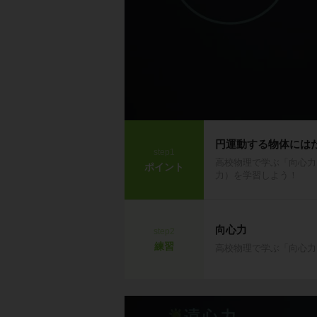
円運動する物体には
step1
高校物理で学ぶ「向心力
ポイント
力）を学習しよう！
向心力
step2
練習
高校物理で学ぶ「向心力