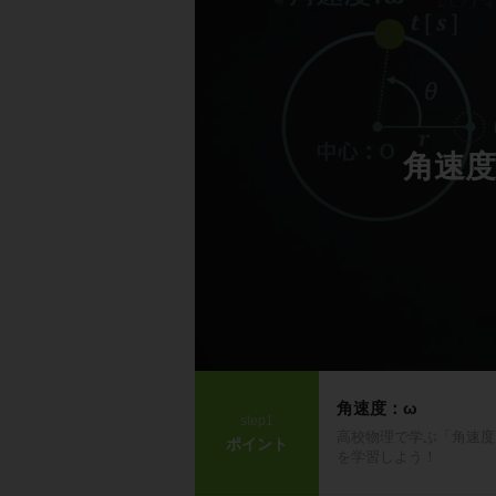
角速度
角速度：ω
step1
高校物理で学ぶ「角速度
ポイント
を学習しよう！