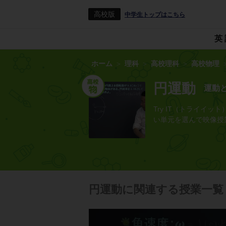
高校版
中学生トップはこちら
英
ホーム
理科
高校理科
高校物理
円運動
運動
Try IT（トライ
い単元を選んで映像授
円運動に関連する授業一覧