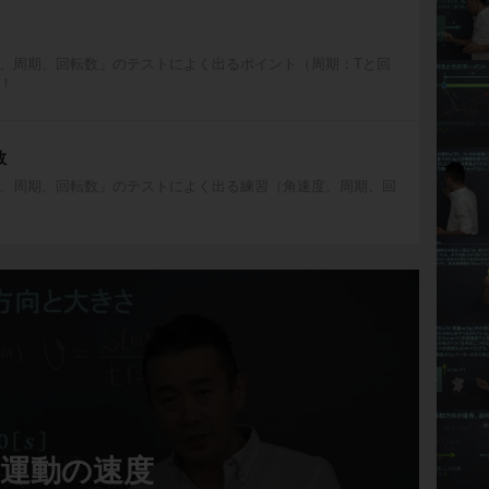
、周期、回転数」のテストによく出るポイント（周期：Tと回
！
数
、周期、回転数」のテストによく出る練習（角速度、周期、回
運動の速度