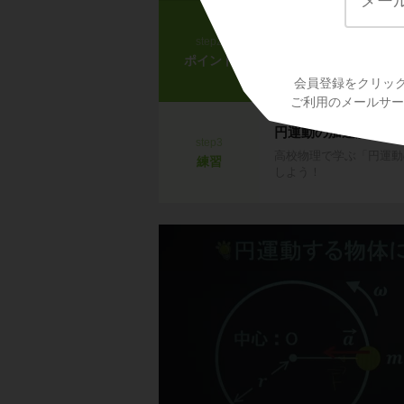
等速円運動の速度と
step2
高校物理で学ぶ「円運動
ポイント
加速度）を学習しよう！
会員登録をクリッ
ご利用のメールサービ
円運動の加速度
step3
高校物理で学ぶ「円運動
練習
しよう！