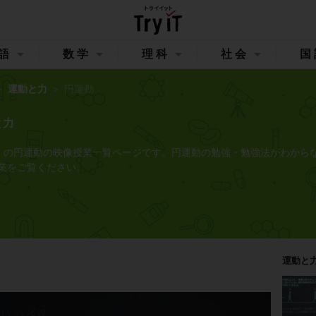
語
数学
理科
社会
国
運動と力
円運動
と力
イット）の円運動の映像授業一覧ページです。円運動の勉強・勉強法がわから
業をご覧ください。
運動と