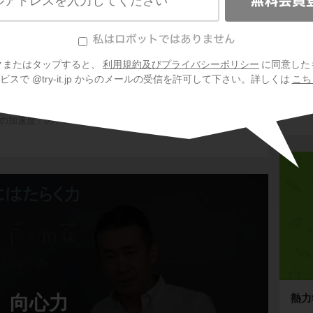
加速度
の加速度」のテストによく出るポイント（等速円運動の速度と
会
クまたはタップすると、
利用規約及びプライバシーポリシー
に同意した
プ
スで @try-it.jp からのメールの受信を許可して下さい。詳しくは
こち
ご利
信
の加速度」のテストによく出る練習（円運動の加速度）を学習
向心力
熱力