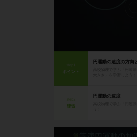
円運動の速度の方向
step1
高校物理で学ぶ「円運動
ポイント
大きさ）を学習しよう！
円運動の速度
step2
高校物理で学ぶ「円運動
練習
う！