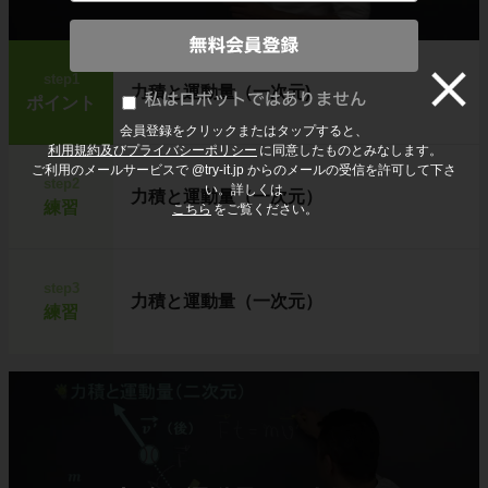
step1
力積と運動量（一次元)
ポイント
会員登録をクリックまたはタップすると、
利用規約及びプライバシーポリシー
に同意したものとみなします。
ご利用のメールサービスで @try-it.jp からのメールの受信を許可して下さ
step2
い。詳しくは
力積と運動量（一次元）
練習
こちら
をご覧ください。
step3
力積と運動量（一次元）
練習