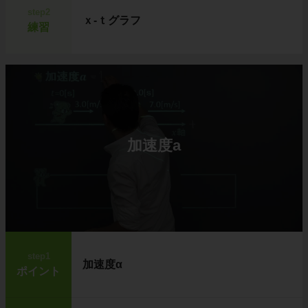
step2
ｘ-ｔグラフ
練習
加速度a
step1
加速度α
ポイント