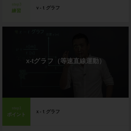
step3
ｖ-ｔグラフ
練習
x-tグラフ（等速直線運動）
step1
ｘ-ｔグラフ
ポイント