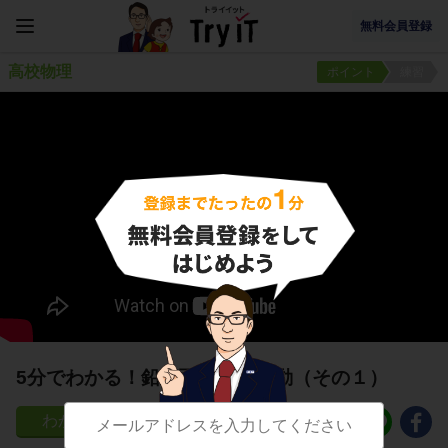
無料会員登録
高校物理
ポイント
練習
5分でわかる！鉛直面内の円運動（その１）
93