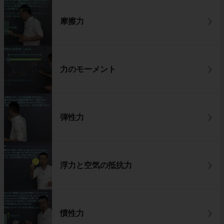
摩擦力
力のモーメント
弾性力
浮力と空気の抵抗力
慣性力