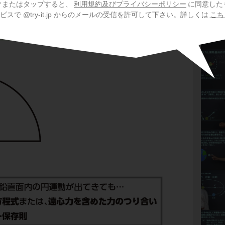
クまたはタップすると、
利用規約及びプライバシーポリシー
に同意した
になります。したがって、
保存力である重力だ
スで @try-it.jp からのメールの受信を許可して下さい。詳しくは
こち
で、この物体は
力学的エネルギーが保存
され
。