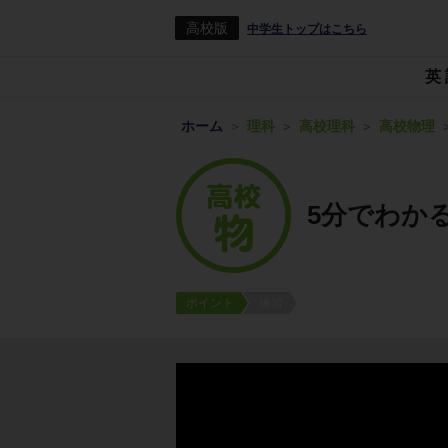
高校版
中学生トップはこちら
英
ホーム
理科
高校理科
高校物理
5分でわか
ポイント
練習