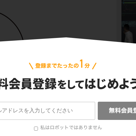
動を考えます。物体の速度をvとすると、中心
2
きさは
a=v
/r
と表すことができますね。このa
半径方向の運動方程式を立てるか、遠心力を利
を考えることが、鉛直面内の円運動の解法のと
。
には保存力である重力と、非保存力である垂直
。垂直抗力は物体の移動に対し直角にはたらく