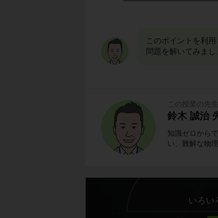
このポイントを利用
問題を解いてみまし
この授業の先
鈴木 誠治 
知識ゼロから
い、難解な物
いろい