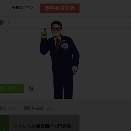
無料会員登録
会員ログイン
語
54
業のポイント・問題を確認しよう
p1
いろいろな鉛直面内の円運動
ント