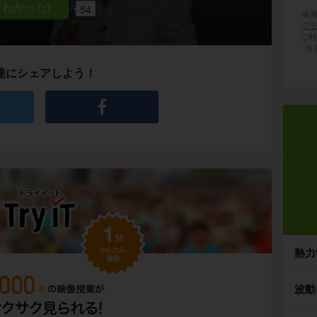
54
会
プ
ご利
信
達にシェアしよう！
熱力
波動