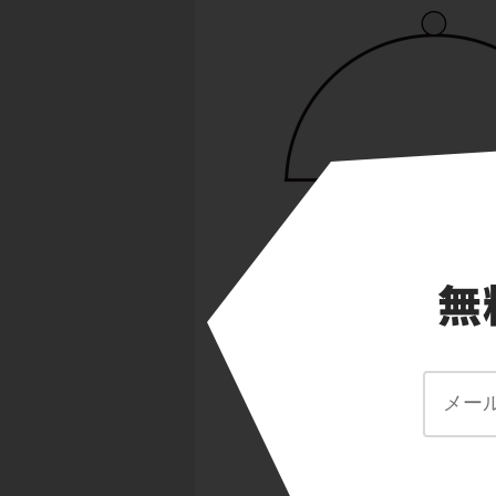
通過途中の物体の運
向きの加速度aの大
を利用して、物体の
用した力のつり合い
っかかりになります
また、移動中の物体
抗力がはたらきます