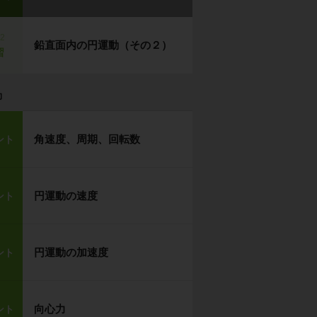
p2
鉛直面内の円運動（その２）
習
力
角速度、周期、回転数
ント
円運動の速度
ント
円運動の加速度
ント
向心力
ント