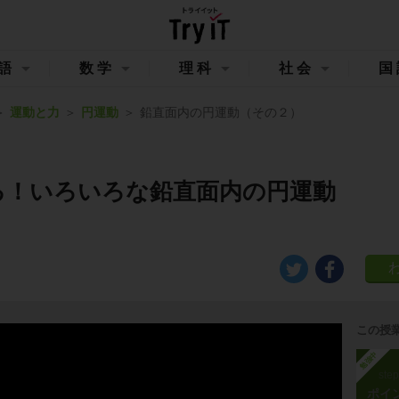
語
数学
理科
社会
国
運動と力
円運動
鉛直面内の円運動（その２）
る！いろいろな鉛直面内の円運動
この授
勉強中
ste
ポイ