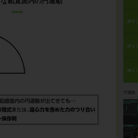
な鉛直面内の円運動
ポイ
ポイ
ポイ
円運動