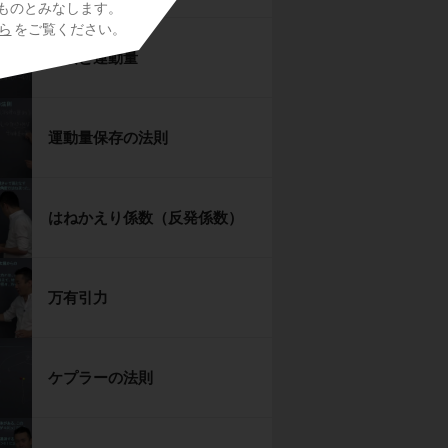
ものとみなします。
ら
をご覧ください。
力積と運動量
運動量保存の法則
はねかえり係数（反発係数）
万有引力
ケプラーの法則