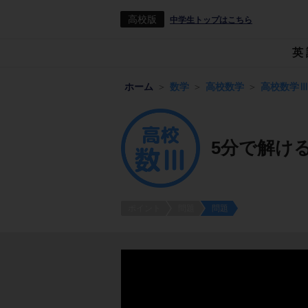
高校版
中学生トップはこちら
英
ホーム
数学
高校数学
高校数学
5分で解け
ポイント
問題
問題