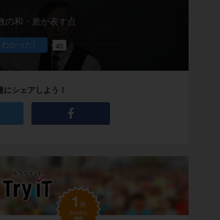
数の和・差が表す点
40
達にシェアしよう！