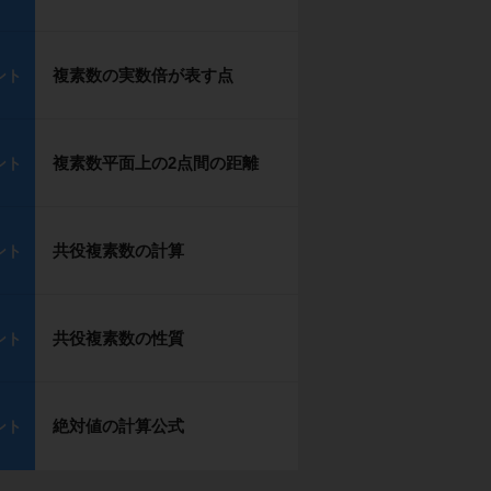
複素数の実数倍が表す点
ント
複素数平面上の2点間の距離
ント
共役複素数の計算
ント
共役複素数の性質
ント
絶対値の計算公式
ント