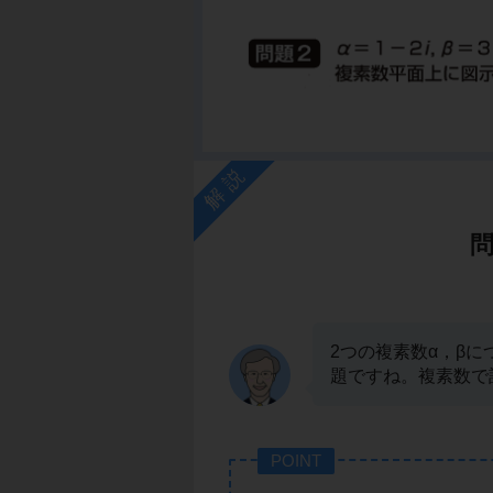
解説
2つの複素数α，βにつ
題ですね。複素数で
POINT