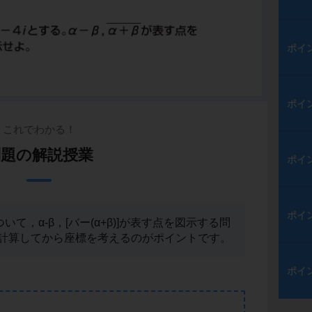
ポイ
ポイ
これでわかる！
問題の解説授業
ポイ
ポイ
いて，α-β，[バー(α+β)]が表す点を図示する問
計算してから座標を考えるのがポイントです。
ポイ