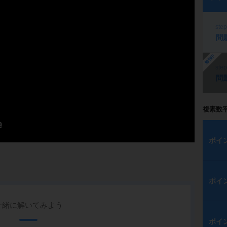
ste
問
勉強中
ste
問
複素数
ポイ
ポイ
一緒に解いてみよう
ポイ