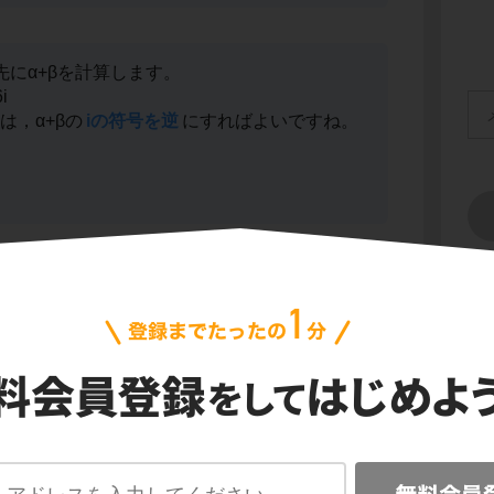
]は先にα+βを計算します。
i
]は，α+βの
iの符号を逆
にすればよいですね。
会
x座標がiのない部分
，
y座標がiの係数
と対応
プ
ご利
に表すと次のようになります。
信