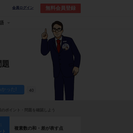
無料会員登録
会員ログイン
語
問題
40
業のポイント・問題を確認しよう
p1
複素数の和・差が表す点
ント