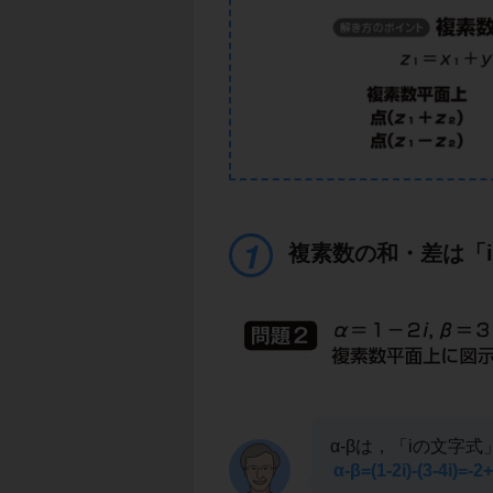
複素数の和・差は「
α-βは，「iの文字
α-β=(1-2i)-(3-4i)=-2+