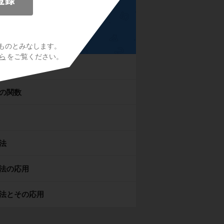
高校数学Ⅲ
ものとみなします。
ら
をご覧ください。
曲線
の関数
法
法の応用
法とその応用