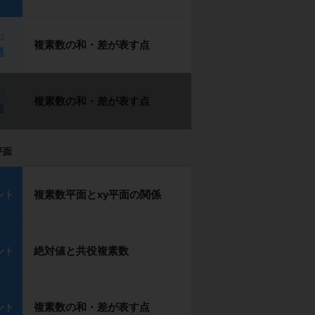
p2
複素数の和・差が表す点
題
p3
複素数の和・差が表す点
題
平面
複素数平面とxy平面の関係
ント
絶対値と共役複素数
ント
複素数の和・差が表す点
ント