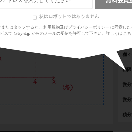
クまたはタップすると、
利用規約及びプライバシーポリシー
に同意した
スで @try-it.jp からのメールの受信を許可して下さい。詳しくは
こち
式と
種々
極限
微分
微分
積分