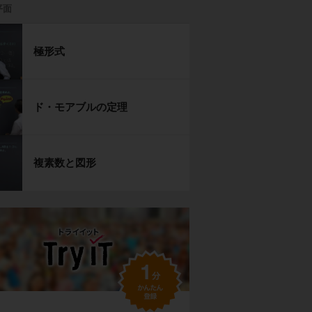
平面
極形式
ド・モアブルの定理
複素数と図形