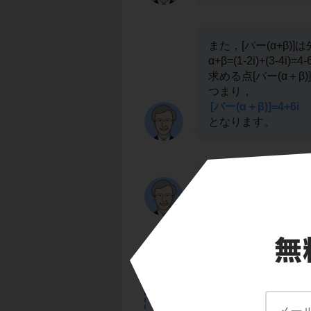
また，[バー(α+β)
α+β=(1-2i)+(3-4i)=4-6
求める点[バー(α＋β)
つまり，
[バー(α＋β)]=4+6i
となります。
複素数平面上では，
しているので，座標
答え