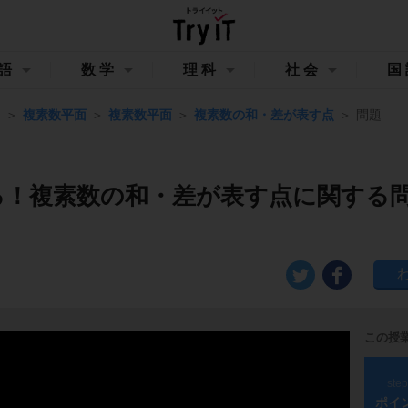
語
数学
理科
社会
国
Ⅲ
複素数平面
複素数平面
複素数の和・差が表す点
問題
る！複素数の和・差が表す点に関する
この授
ste
ポイ