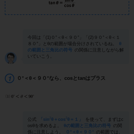
今回は「(1)０°＜θ＜９０°」「(2)９０°＜θ＜１
８０°」とθの範囲が場合分けされているね。
θ
の範囲と三角比の符号
の関係に注意しながら解
いていこう。
０°＜θ＜９０°なら、cosとtanはプラス
2
2
公式
「sin
θ＋cos
θ＝１」
を使って、まずはc
osθを求めるよ。
θの範囲と三角比の符号
の関
係に注意しよう。
０°＜θ＜９０°
の範囲では、