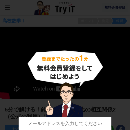
無料会員登録
高校数学Ⅰ
ポイント
例題
練習
5分で解ける！鈍角を含む三角比の相互関係2
（公式の利用）に関する問題
112