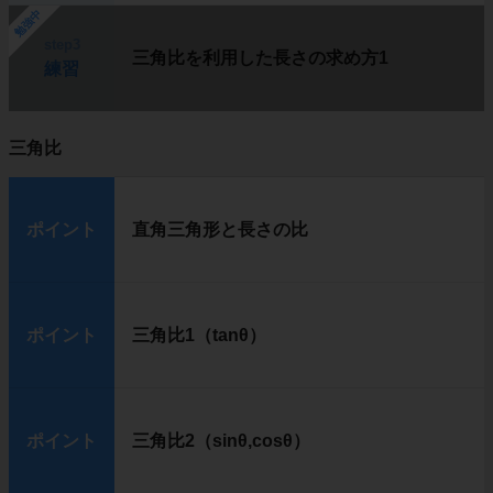
勉強中
step3
三角比を利用した長さの求め方1
練習
三角比
ポイント
直角三角形と長さの比
ポイント
三角比1（tanθ）
ポイント
三角比2（sinθ,cosθ）