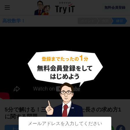
無料会員登録
高校数学Ⅰ
ポイント
例題
練習
5分で解ける！三角比を利用した長さの求め方1
に関する問題
95