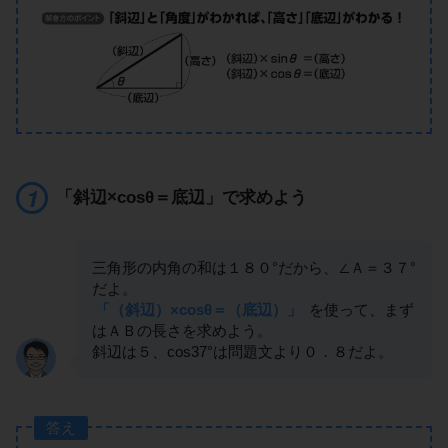
「斜辺×cosθ＝底辺」で求めよう
三角形の内角の和は１８０°だから、∠Ａ＝３７°
だよ。
「（斜辺）×cosθ＝（底辺）」
を使って、まず
はＡＢの長さを求めよう。
斜辺は５、cos37°は問題文より０．８だよ。
答え