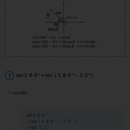
sin１６０°＝sin（１８０°－２０°）
sin１６０°
＝sin（１８０°－
２０°
）
＝sin
２０°