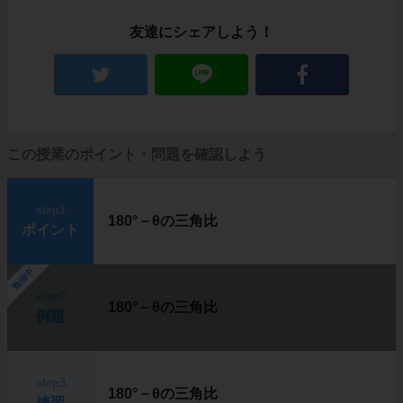
友達にシェアしよう！
この授業のポイント・問題を確認しよう
step1
180°－θの三角比
ポイント
勉強中
step2
180°－θの三角比
例題
step3
180°－θの三角比
練習