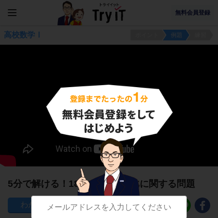
無料会員登録
高校数学Ⅰ
ポイント
例題
練習
5分で解ける！180°－θの三角比に関する問題
148