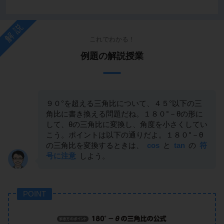
解説
これでわかる！
例題の解説授業
９０°を超える三角比について、４５°以下の三
角比に書き換える問題だね。１８０°－θの形に
して、θの三角比に変換し、角度を小さくしてい
こう。ポイントは以下の通りだよ。１８０°－θ
の三角比を変換するときは、
cos
と
tan
の
符
号に注意
しよう。
POINT