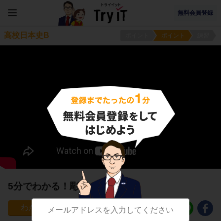
無料会員登録
高校日本史B
ポイント
ポイント
練習
5分でわかる！彫刻
8