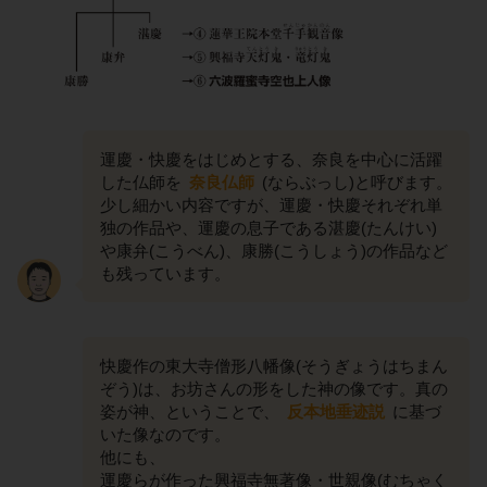
運慶・快慶をはじめとする、奈良を中心に活躍
した仏師を
奈良仏師
(ならぶっし)と呼びます。
少し細かい内容ですが、運慶・快慶それぞれ単
独の作品や、運慶の息子である湛慶(たんけい)
や康弁(こうべん)、康勝(こうしょう)の作品など
も残っています。
快慶作の東大寺僧形八幡像(そうぎょうはちまん
ぞう)は、お坊さんの形をした神の像です。真の
姿が神、ということで、
反本地垂迹説
に基づ
いた像なのです。
他にも、
運慶らが作った興福寺無著像・世親像(むちゃく