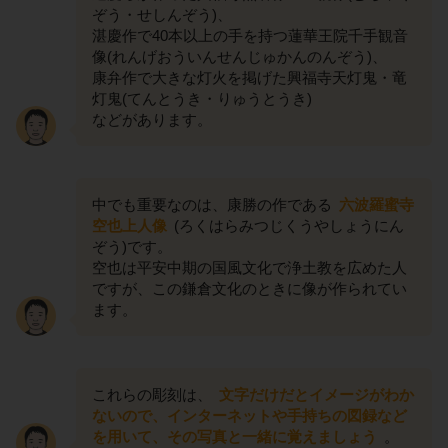
ぞう・せしんぞう)、
湛慶作で40本以上の手を持つ蓮華王院千手観音
像(れんげおういんせんじゅかんのんぞう)、
康弁作で大きな灯火を掲げた興福寺天灯鬼・竜
灯鬼(てんとうき・りゅうとうき)
などがあります。
中でも重要なのは、康勝の作である
六波羅蜜寺
空也上人像
(ろくはらみつじくうやしょうにん
ぞう)です。
空也は平安中期の国風文化で浄土教を広めた人
ですが、この鎌倉文化のときに像が作られてい
ます。
これらの彫刻は、
文字だけだとイメージがわか
ないので、インターネットや手持ちの図録など
を用いて、その写真と一緒に覚えましょう
。