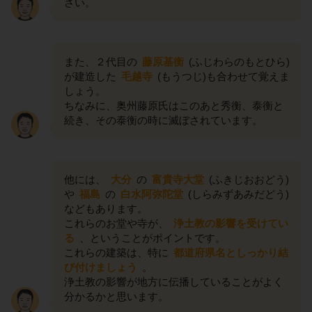
さい。
また、２代目の
藤原基衡
(ふじわらのもとひら)
が建造した
毛越寺
(もうつじ)も合わせて覚えま
しょう。
ちなみに、奥州藤原氏はこのあと秀衡、泰衡と
続き、その泰衡の時に滅ぼされています。
他には、
大分
の
富貴寺大堂
(ふきじおおどう)
や
福島
の
白水阿弥陀堂
(しらみずあみだどう)
などもあります。
これらのお堂や寺が、
浄土教の影響を受けてい
る
、ということがポイントです。
これらの建築は、特に
都道府県名としっかり結
び付けましょう
。
浄土教の影響が地方に伝播していることがよく
分かるかと思います。