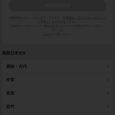
会員登録をクリックまたはタップすると、
利用規約・プライバシーポリシー
に同意したものとみなします。
ご利用のメールサービスで @try-it.jp からのメールの受信を許可して下さい。
詳しくは
こちら
をご覧ください。
高校日本史B
原始・古代
中世
近世
近代