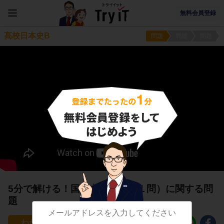
無料会員登録
高校日本史B
問題
問題
問題
5分で解ける！国風文化３（第１問）に関する問
題
26