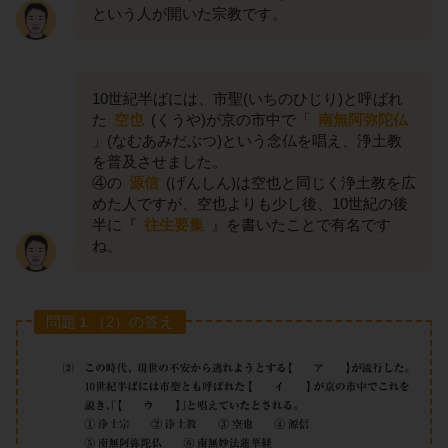
という人が開いた宗教です。
10世紀半ばには、市聖(いちのひじり)と呼ばれ
た
空也
(くうや)が京の市中で「
南無阿弥陀仏
」(なむあみだぶつ)という念仏を唱え、浄土教
を普及させました。
④の
源信
(げんしん)は空也と同じく浄土教を広
めた人ですが、空也よりも少し後、10世紀の後
半に『
往生要集
』を書いたことで有名です
ね。
問題１（2）の答え