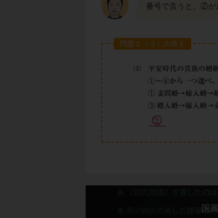
番号で言うと、②が
問題２（３）の答え
国