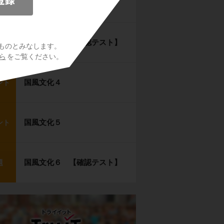
国風文化２
ント
国風文化３ 【確認テスト】
題
ものとみなします。
ら
をご覧ください。
国風文化４
ント
国風文化５
ント
国風文化６ 【確認テスト】
題