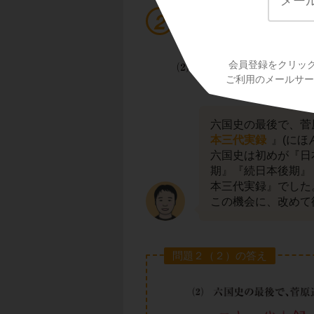
問題２（２）
会員登録をクリッ
ご利用のメールサービ
六国史の最後で、菅
本三代実録
』(にほ
六国史は初めが『日
期』『続日本後期』
本三代実録』でした
この機会に、改めて
問題２（２）の答え