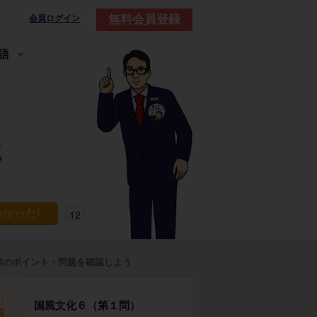
無料会員登録
会員ログイン
語
題
12
業のポイント・問題を確認しよう
p1
国風文化６（第１問）
題