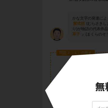
かな文字の発達によ
紫式部
(むらさきし
り)が物語の代表作
草子
』(まくらのそ
問題２（１）の答え