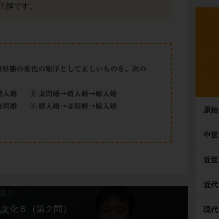
正解です。
原始
中世
近世
近代
風文化６（第２問）
現代