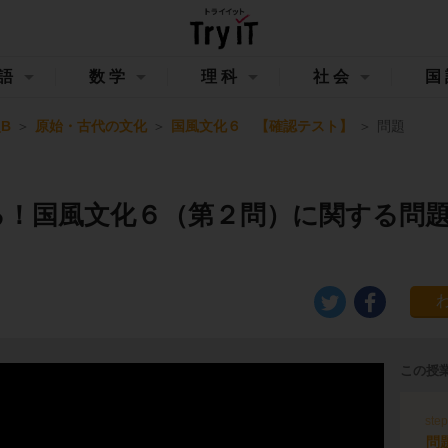
語
数学
理科
社会
国
B
原始・古代の文化
国風文化６ 【確認テスト】
問題
る！国風文化６（第２問）に関する問
この授
ste
問