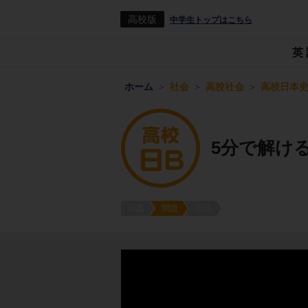
高校版
中学生トップはこちら
英
ホーム
社会
高校社会
高校日本史
5分で解け
問題
問題
問題