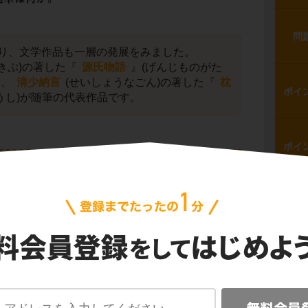
問
り、文学作品も一層の発展をみました。
きぶ)の著した『
源氏物語
』(げんじものがた
品、
清少納言
(せいしょうなごん)の著した『
枕
ポイ
うし)が随筆の代表作品です。
ポイ
問
ポイ