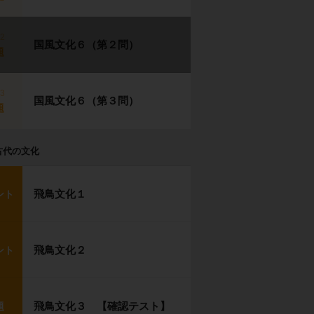
p2
国風文化６（第２問）
題
p3
国風文化６（第３問）
題
古代の文化
飛鳥文化１
ント
飛鳥文化２
ント
飛鳥文化３ 【確認テスト】
題