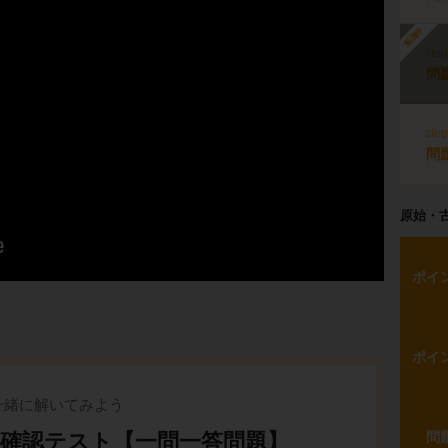
勉強中
ste
問
ste
問
原始・
ポイ
ポイ
一緒に解いてみよう
の確認テスト【一問一答問題】
問