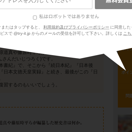
ポイ
問
クまたはタップすると、
利用規約及びプライバシーポリシー
に同意した
スで @try-it.jp からのメールの受信を許可して下さい。詳しくは
こち
ポイ
原道真や藤原時平らが編纂した歴史書は『
日
んさんだいじつろく)です。
本書紀』で、そこから『続日本紀』『日本後
『日本文徳天皇実録』と続き、最後がこの『日
ポイ
。
復習するのもいいでしょう。
問