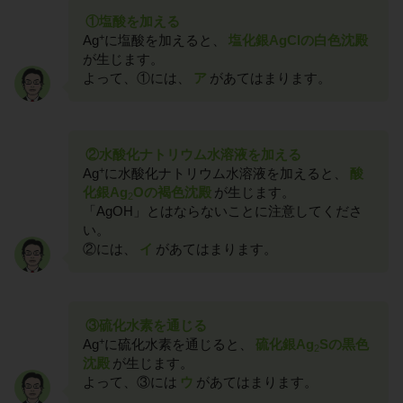
①塩酸を加える
+
Ag
に塩酸を加えると、
塩化銀AgClの白色沈殿
が生じます。
よって、①には、
ア
があてはまります。
②水酸化ナトリウム水溶液を加える
+
Ag
に水酸化ナトリウム水溶液を加えると、
酸
化銀Ag
Oの褐色沈殿
が生じます。
2
「AgOH」とはならないことに注意してくださ
い。
②には、
イ
があてはまります。
③硫化水素を通じる
+
Ag
に硫化水素を通じると、
硫化銀Ag
Sの黒色
2
沈殿
が生じます。
よって、③には
ウ
があてはまります。