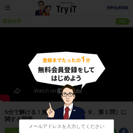
無料会員登録
高校化学
問題
5分で解ける！無機物質（テスト９、第１問）に
関する問題
16