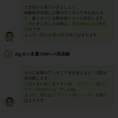
１文目から見ていきましょう。
硝酸銀水溶液に少量のアンモニア水を加える
と、銀イオンと水酸化物イオンが反応します。
このときに生じる沈殿は、
酸化銀Ag
Oの褐色
2
沈殿
です。
よって、①には
酸化銀
があてはまります。
Ag
O＋多量のNH
⇒再溶解
2
3
さらに多量のアンモニア水を加えると、沈殿が
再溶解します。
このときに生じるイオンは、
ジアンミン銀(Ⅰ)
+
イオン[Ag(NH
)
]
でしたね。
3
2
よって、②には
ジアンミン銀(Ⅰ)イオン
があて
はまります。