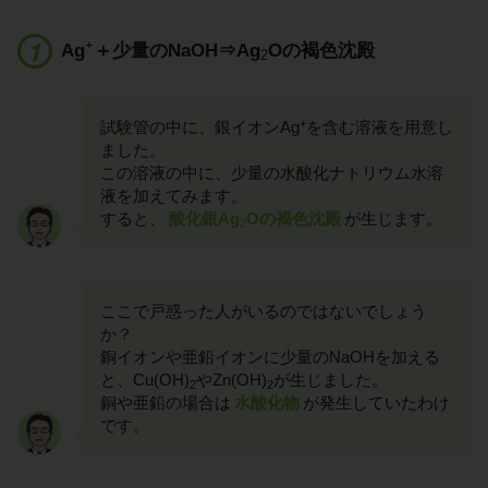
+
Ag
＋少量のNaOH⇒Ag
Oの褐色沈殿
2
+
試験管の中に、銀イオンAg
を含む溶液を用意し
ました。
この溶液の中に、少量の水酸化ナトリウム水溶
液を加えてみます。
すると、
酸化銀Ag
Oの褐色沈殿
が生じます。
2
ここで戸惑った人がいるのではないでしょう
か？
銅イオンや亜鉛イオンに少量のNaOHを加える
と、Cu(OH)
やZn(OH)
が生じました。
2
2
銅や亜鉛の場合は
水酸化物
が発生していたわけ
です。