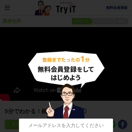
無料会員登録
高校化学
ポイント
ポイント
練習
5分でわかる！銀イオンの反応①
58