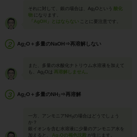
それに対して、銀の場合は、Ag
Oという
酸化
2
物
になります。
「AgOH」とはならない
ことに要注意です。
Ag
O＋多量のNaOH⇒再溶解しない
2
また、多量の水酸化ナトリウム水溶液を加えて
も、Ag
Oは
再溶解しません。
2
Ag
O＋多量のNH
⇒再溶解
2
3
一方、アンモニアNH
の場合はどうでしょう
3
か？
銀イオンを含む水溶液に少量のアンモニア水を
加えると、
Ag
Oの褐色沈殿
が生じます。
2