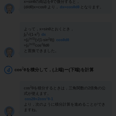
x=sinθの両辺をθで微分すると，
(d/dθ)x=cosθ より，
dx=cosθdθ
となります。
よって，x=sinθとおくとき，
1
2
∫
√(1-x
)
dx
0
(π/2)
2
=∫
{√(1-sin
θ)}
cosθdθ
0
(π/2)
2
=∫
cos
θdθ
0
と置換できました。
2
cos
θを積分して，(上端)ー(下端)を計算
2
cos
θを積分するときは，三角関数の2倍角の公
式が使えます。
2
cos2θ=2cos
θ-1
より，次のように積分計算を進めることができ
ますね。