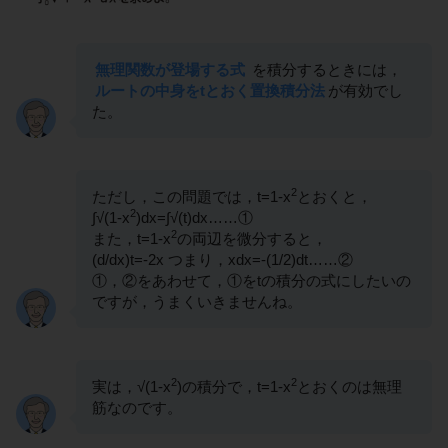
無理関数が登場する式
を積分するときには，
ルートの中身をtとおく置換積分法
が有効でし
た。
2
ただし，この問題では，t=1-x
とおくと，
2
∫√(1-x
)dx=∫√(t)dx……①
2
また，t=1-x
の両辺を微分すると，
(d/dx)t=-2x つまり，xdx=-(1/2)dt……②
①，②をあわせて，①をtの積分の式にしたいの
ですが，うまくいきませんね。
2
2
実は，√(1-x
)の積分で，t=1-x
とおくのは無理
筋なのです。