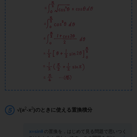
2
2
√(a
-x
)のときに使える置換積分
x=sinθ
の置換を，はじめて見る問題で思いつく