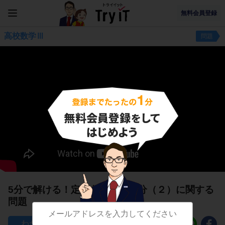
無料会員登録
高校数学Ⅲ
問題
5分で解ける！定積分の置換積分（２）に関する
問題
90