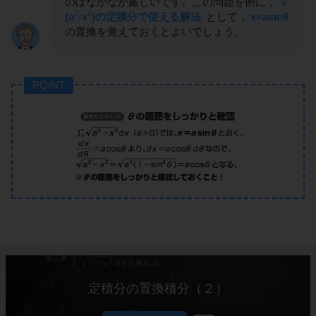
のはなかなか厳しいです。この問題を例に，
√
2
2
(a
-x
)の定積分で使える解法
として，
x=asinθ
の置換を覚えておくとよいでしょう。
POINT
定積分の置換積分（２）