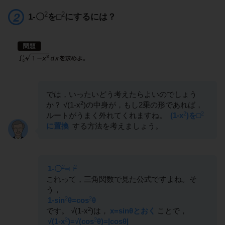
2
2
1-〇
を□
にするには？
では，いったいどう考えたらよいのでしょう
2
か？ √(1-x
)の中身が，もし2乗の形であれば，
2
2
ルートがうまく外れてくれますね。
(1-x
)を□
に置換
する方法を考えましょう。
2
2
1-〇
=□
これって，三角関数で見た公式ですよね。そ
う，
2
2
1-sin
θ=cos
θ
2
です。 √(1-x
)は，
x=sinθとおく
ことで，
2
2
√(1-x
)=√(cos
θ)=|cosθ|