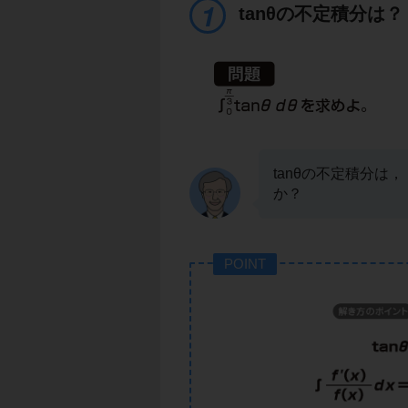
tanθの不定積分は？
tanθの不定積分は，
か？
POINT