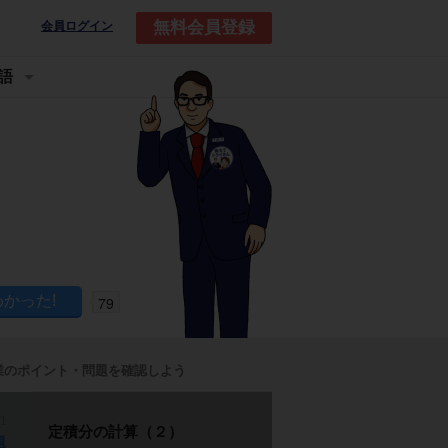
無料会員登録
会員ログイン
語
79
業のポイント・問題を確認しよう
p1
定積分の計算（２）
題