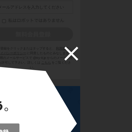
員登録をクリックまたはタップすると、
利用規約・
ライバシーポリシー
に同意したものとみなします。
用のメールサービスで @try-it.jp からのメールの受
を許可して下さい。詳しくは
こちら
をご覧くださ
い。
高校数学Ⅲ