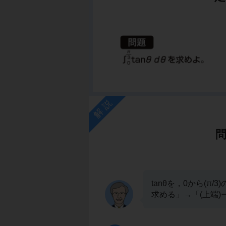
解説
tanθを，0から(
求める」→「(上端)