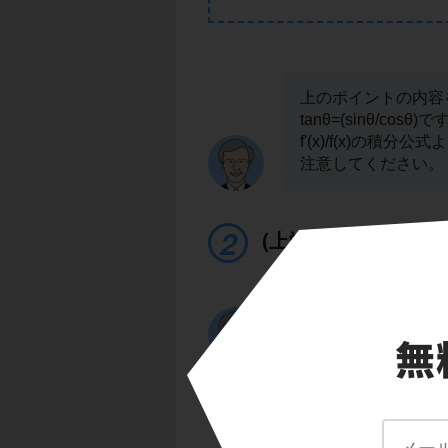
上のポイントの内容
tanθ=(sinθ/co
f'(x)/f(x)の積分
注意してください。
(上端)ー(下端)を計
次に，
-log|cosθ|
に
(下端)」を計算しま
(π/3)
∫
tanθdθ
0
(π/3)
=-[log|cosθ|]
0