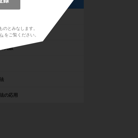
数平面
ものとみなします。
曲線
ら
をご覧ください。
の関数
法
法の応用