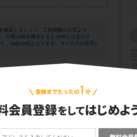
を補足しましょう。三角関数の公式より，
sθ)です。分母cosθを微分すると-sinθとなるので，
公式より，-log|cosθ|となります。マイナスの符号に
会
プ
ご利
信
算
，上端の(π/3)，下端の0を代入して「(上端)ー
す。