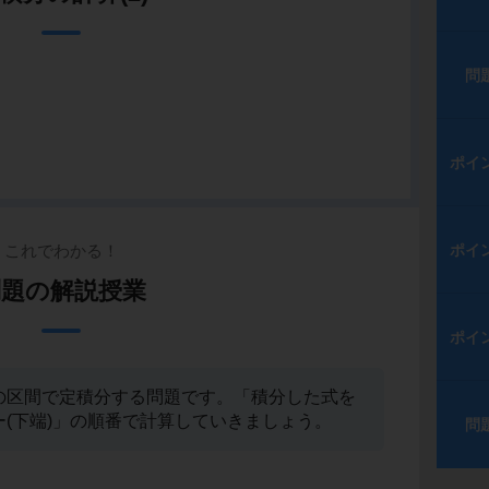
問
ポイ
これでわかる！
ポイ
問題の解説授業
ポイ
π/3)の区間で定積分する問題です。「積分した式を
ー(下端)」の順番で計算していきましょう。
問