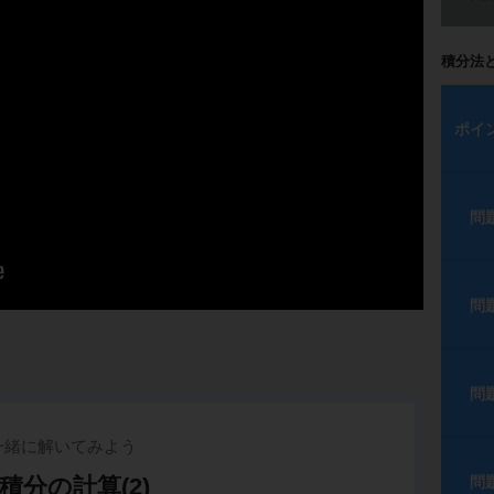
積分法
ポイ
問
問
問
一緒に解いてみよう
積分の計算(2)
問