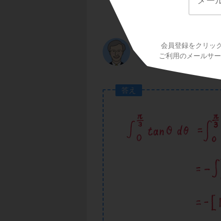
=-{log|cos(π/3)|-log|
=-log(1/2)+log1
-1
=-log2
=log2
会員登録をクリッ
と求まります。
ご利用のメールサービ
答え