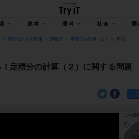
語
数学
理科
社会
国
Ⅲ
積分法とその応用
定積分
定積分の計算（２）
問題
る！定積分の計算（２）に関する問題
この授
勉強中
ste
問