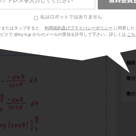
cos0|}
複素
クまたはタップすると、
利用規約及びプライバシーポリシー
に同意した
式と
スで @try-it.jp からのメールの受信を許可して下さい。詳しくは
こち
種々
極限
微分
微分