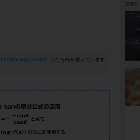
定積分
(tanθ)'=-log|cosθ|+C
となるのを覚えています