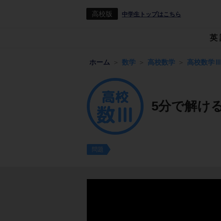
高校版
中学生トップはこちら
英
ホーム
数学
高校数学
高校数学
5分で解け
問題